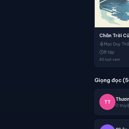
Chân Trời C
Mạc Duy Th
8 tập
43 lượt xem
Giọng đọc (5
Thươ
TT
0 truy