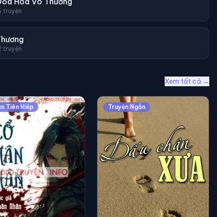
Đoá Hoa Vô Thường
6 truyện
Thương
2 truyện
Xem tất cả →
n Tiên Hiệp
Truyện Ngắn