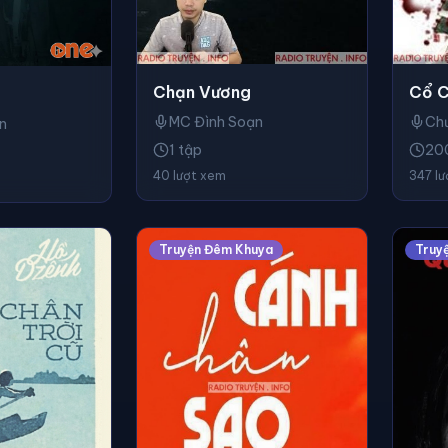
Chạn Vương
Cổ C
MC Đình Soạn
Ch
n
1 tập
20
40 lượt xem
347 l
Truyện Đêm Khuya
Truy