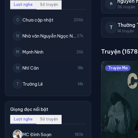
nguyễn 
n
Lượt nghe
Số truyện
36 truyện
Chưa cập nhật
C
206k
Thường 
T
14 truyện
Nhà văn Nguyễn Ngọc Ngạn
N
27k
Truyện (1578
Mạnh Ninh
M
26k
Nhĩ Căn
N
18k
Truyện Ma
Trường Lê
T
14k
Giọng đọc nổi bật
Lượt nghe
Số truyện
MC Đình Soạn
180k