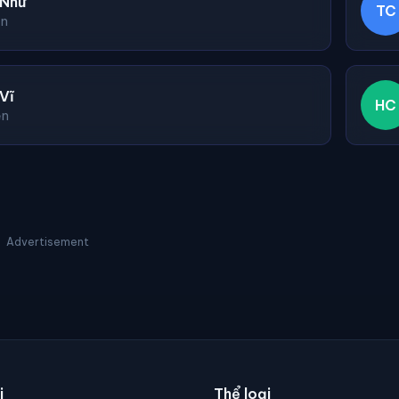
 Như
TC
ện
Vĩ
HC
ện
Advertisement
i
Thể loại