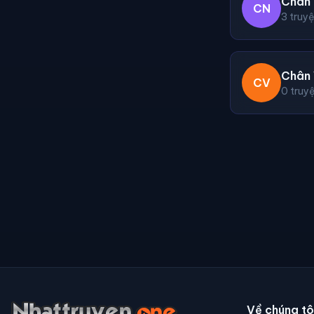
Chân
CN
3 truy
Chân 
CV
0 truy
Về chúng tô