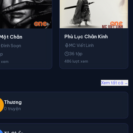
Phù Lục Chân Kinh
Một Chân
MC Viết Linh
 Đình Soạn
36 tập
ập
486 lượt xem
t xem
Xem tất cả →
Thương
0 truyện