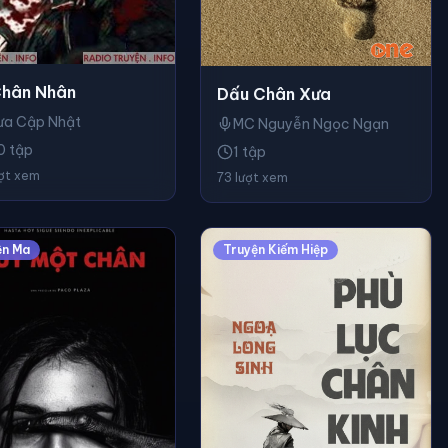
hân Nhân
Dấu Chân Xưa
ưa Cập Nhật
MC Nguyễn Ngọc Ngạn
0 tập
1 tập
ượt xem
73 lượt xem
ện Ma
Truyện Kiếm Hiệp