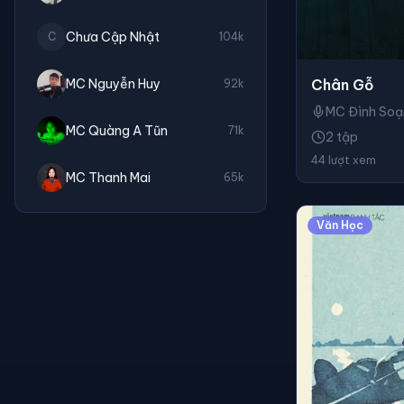
Chưa Cập Nhật
C
104k
MC Nguyễn Huy
Chân Gỗ
92k
MC Đình Soạ
MC Quàng A Tũn
71k
2 tập
44 lượt xem
MC Thanh Mai
65k
Văn Học