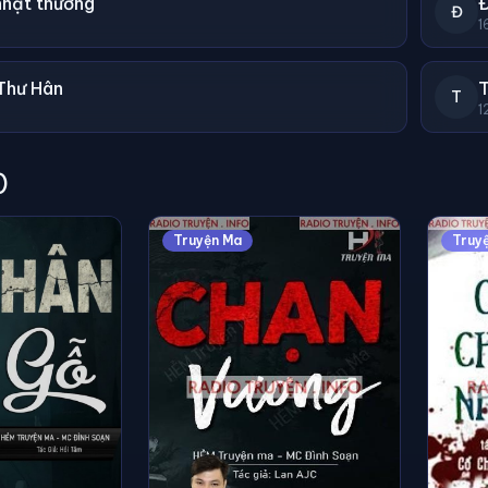
nhật thương
Đ
1
Thư Hân
T
1
)
Truyện Ma
Truyệ