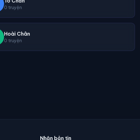
Tô Chẩn
0 truyện
Hoài Chân
0 truyện
Nhận bản tin