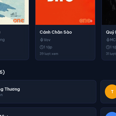
ũ
Cánh Chân Sào
Quỷ 
ắng
Vov
MC
1 tập
1 t
39 lượt xem
31 lượ
6)
ng Thương
T
ện