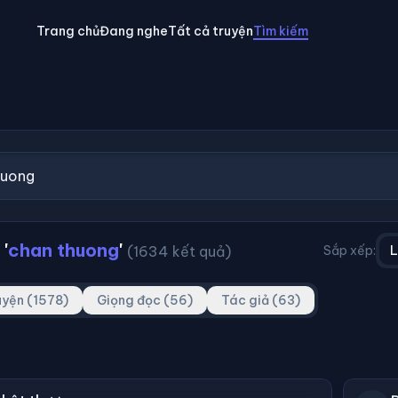
Trang chủ
Đang nghe
Tất cả truyện
Tìm kiếm
'
chan thuong
'
(1634 kết quả)
Sắp xếp:
L
uyện (1578)
Giọng đọc (56)
Tác giả (63)