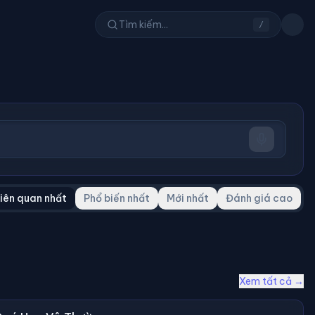
/
iên quan nhất
Phổ biến nhất
Mới nhất
Đánh giá cao
Xem tất cả →