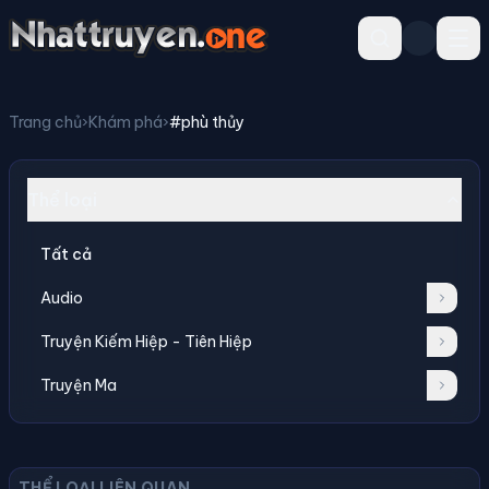
Trang chủ
›
Khám phá
›
#phù thủy
Thể loại
Tất cả
Audio
Truyện Kiếm Hiệp - Tiên Hiệp
Truyện Ma
THỂ LOẠI LIÊN QUAN