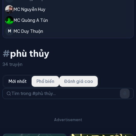
MC Nguyễn Huy
MC Quàng A Tũn
MC Duy Thuận
M
#
phù thủy
34 truyện
Mới nhất
Phổ biến
Đánh giá cao
Advertisement