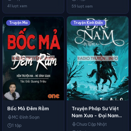
41 lượt xem
59 lượt xem
Truyện Ma
Truyện Kinh Điển
Truyện Pháp Sư Việt
Bốc Mả Đêm Rằm
Nam Xưa - Đại Nam
MC Đình Soạn
Dị Truyện
Chưa Cập Nhật
1 tập