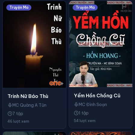
Truyện Ma
Truyện Ma
Yểm Hồn Chồng Cũ
Trinh Nữ Báo Thù
MC Đình Soạn
MC Quàng A Tũn
1 tập
7 tập
54 lượt xem
46 lượt xem