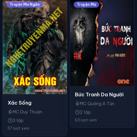
Truyện Ma Ngắn
Truyện Ma
Bức Tranh Da Người
Xác Sống
MC Quàng A Tũn
MC Duy Thuận
2 tập
63 lượt xem
3 tập
57 lượt xem