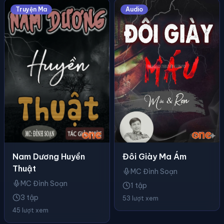
Truyện Ma
Audio
Nam Dương Huyền
Đôi Giày Ma Ám
Thuật
MC Đình Soạn
MC Đình Soạn
1 tập
3 tập
53 lượt xem
45 lượt xem