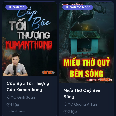
Truyện Ma
Truyện Ma Ngắn
Cấp Bậc Tối Thượng
Của Kumanthong
Miếu Thờ Quỷ Bên
Sông
MC Đình Soạn
MC Quàng A Tũn
1 tập
2 tập
59 lượt xem