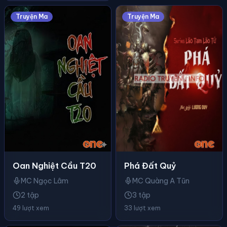
Truyện Ma
Truyện Ma
Phá Đất Quỷ
Oan Nghiệt Cầu T20
MC Quàng A Tũn
MC Ngọc Lâm
3 tập
2 tập
33 lượt xem
49 lượt xem