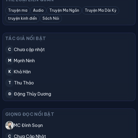
Truyện ma
Audio
Truyện Ma Ngắn
Truyện Ma Dài Kỳ
truyện kinh điển
Sách Nói
TÁC GIẢ NỔI BẬT
Chưa cập nhật
C
Mạnh Ninh
M
Khả Hân
K
Thu Thảo
T
Đặng Thùy Dương
Đ
GIỌNG ĐỌC NỔI BẬT
MC Đình Soạn
Chưa Cập Nhật
C