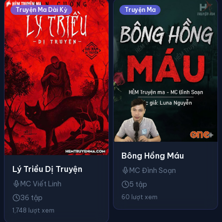
Truyện Ma Dài Kỳ
Truyện Ma
Bông Hồng Máu
Lý Triều Dị Truyện
MC Đình Soạn
MC Viết Linh
5 tập
60 lượt xem
36 tập
1,748 lượt xem