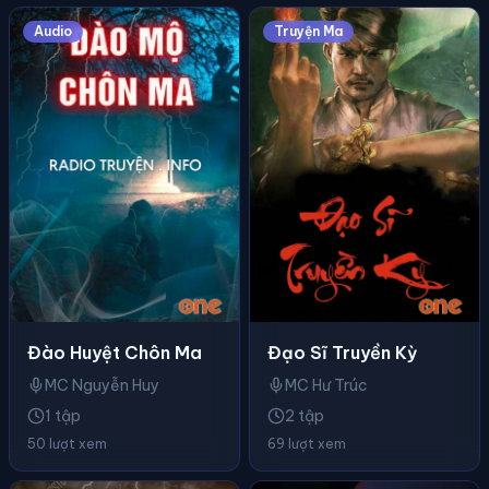
Audio
Truyện Ma
Đào Huyệt Chôn Ma
Đạo Sĩ Truyền Kỳ
MC Nguyễn Huy
MC Hư Trúc
1 tập
2 tập
50 lượt xem
69 lượt xem