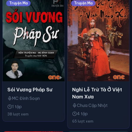
Truyện Ma
Truyện Ma
Nghi Lễ Trừ Tà Ở Việt
Sói Vương Pháp Sư
Nam Xưa
MC Đình Soạn
Chưa Cập Nhật
1 tập
4 tập
38 lượt xem
65 lượt xem