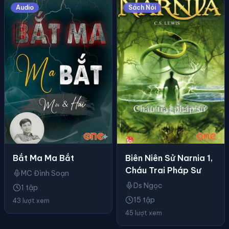
Audio
Sách Nói
Biên Niên Sử Narnia 1,
Bắt Ma Ma Bắt
Cháu Trai Pháp Sư
MC Đình Soạn
Ds Ngọc
1 tập
15 tập
43 lượt xem
45 lượt xem