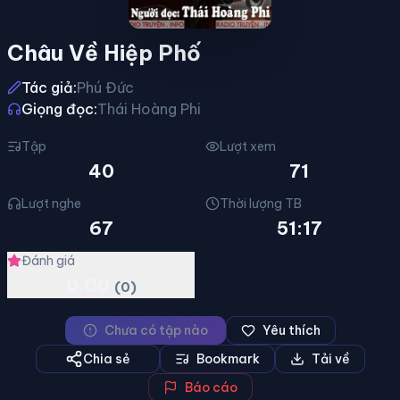
Châu Về Hiệp Phố
Tác giả:
Phú Đức
Giọng đọc:
Thái Hoàng Phi
Tập
Lượt xem
40
71
Lượt nghe
Thời lượng TB
67
51:17
Đánh giá
0.00
(0)
Chưa có tập nào
Yêu thích
Chia sẻ
Bookmark
Tải về
Báo cáo