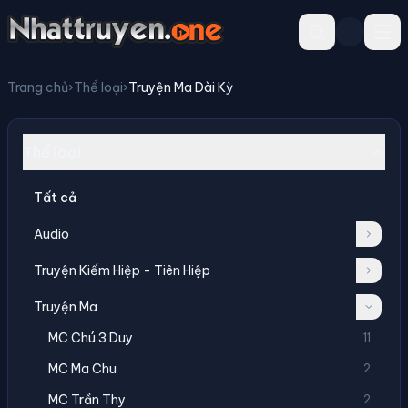
Trang chủ
›
Thể loại
›
Truyện Ma Dài Kỳ
Thể loại
Tất cả
Audio
Truyện Kiếm Hiệp - Tiên Hiệp
Truyện Ma
MC Chú 3 Duy
11
MC Ma Chu
2
MC Trần Thy
2