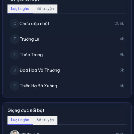
Lượt nghe
Số truyện
Chưa cập nhật
C
206k
Trường Lê
T
14k
Thảo Trang
T
9k
Đoá Hoa Vô Thường
Đ
6k
Thiên Hạ Bá Xướng
T
5k
Giọng đọc nổi bật
Lượt nghe
Số truyện