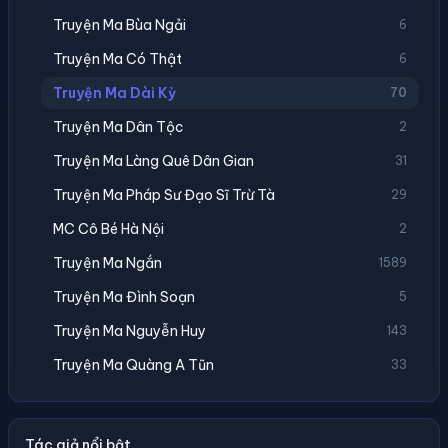
Truyện Ma Bùa Ngải
6
Truyện Ma Có Thật
6
Truyện Ma Dài Kỳ
70
Truyện Ma Dân Tộc
2
Truyện Ma Làng Quê Dân Gian
31
Truyện Ma Pháp Sư Đạo Sĩ Trừ Tà
29
MC Cô Bé Hà Nội
2
Truyện Ma Ngắn
1589
Truyện Ma Đình Soạn
5
Truyện Ma Nguyễn Huy
143
Truyện Ma Quàng A Tũn
33
Tác giả nổi bật