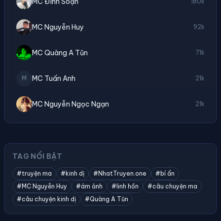
MC Đình Soạn
180k
MC Nguyễn Huy
92k
MC Quàng A Tũn
71k
MC Tuấn Anh
M
21k
MC Nguyễn Ngọc Ngạn
21k
TAG NỔI BẬT
#truyện ma
#kinh dị
#NhatTruyen.one
#bí ẩn
#MC Nguyễn Huy
#ám ảnh
#linh hồn
#câu chuyện ma
#câu chuyện kinh dị
#Quàng A Tũn