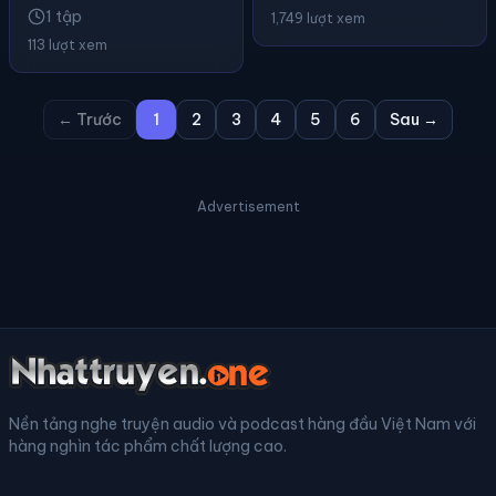
1 tập
1,749 lượt xem
113 lượt xem
← Trước
1
2
3
4
5
6
Sau →
Advertisement
Nền tảng nghe truyện audio và podcast hàng đầu Việt Nam với
hàng nghìn tác phẩm chất lượng cao.