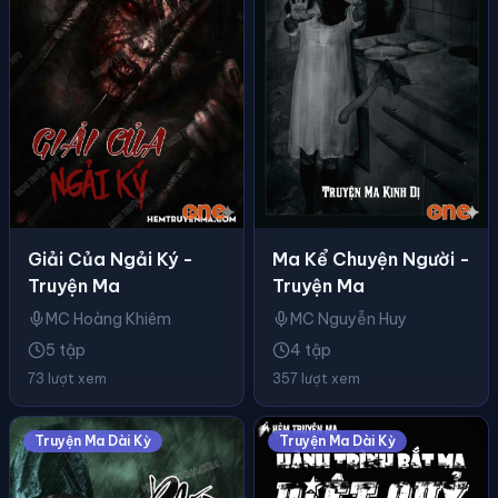
Giải Của Ngải Ký -
Ma Kể Chuyện Người -
Truyện Ma
Truyện Ma
MC Hoàng Khiêm
MC Nguyễn Huy
5 tập
4 tập
73 lượt xem
357 lượt xem
Truyện Ma Dài Kỳ
Truyện Ma Dài Kỳ