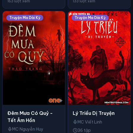
163 lượt xem
133 lượt xem
Truyện Ma Dài Kỳ
Truyện Ma Dài Kỳ
Đêm Mưa Có Quỷ -
Lý Triều Dị Truyện
Tết Âm Hồn
MC Viết Linh
MC Nguyễn Huy
36 tập