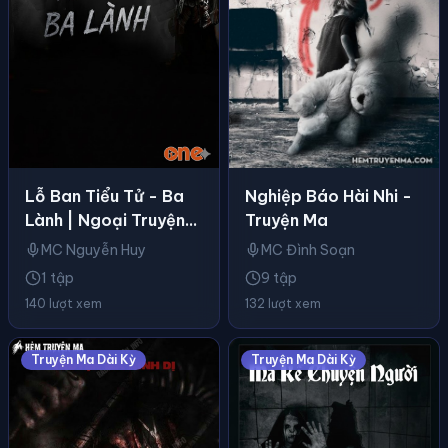
Lỗ Ban Tiểu Tử - Ba
Nghiệp Báo Hài Nhi -
Lành | Ngoại Truyện
Truyện Ma
Cửu Long Quái Sự Ký
MC Nguyễn Huy
MC Đình Soạn
1 tập
9 tập
140 lượt xem
132 lượt xem
Truyện Ma Dài Kỳ
Truyện Ma Dài Kỳ