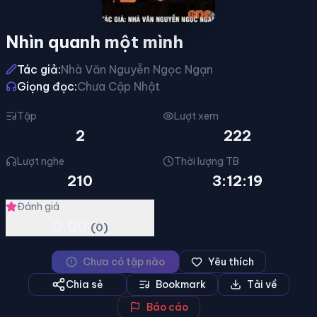
Nhìn quanh một mình
Tác giả:
Nhà Văn Nguyễn Ngọc Ngạn
Giọng đọc:
Chưa Cập Nhật
Tập
Lượt xem
2
222
Lượt nghe
Thời lượng TB
210
3:12:19
Đánh giá
0.00
(0)
Chưa có tập nào
Yêu thích
Chia sẻ
Bookmark
Tải về
Báo cáo