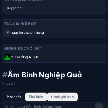
Truyện ma
TÁC GIẢ NỔI BẬT
nguyễn cửu phi hưng
N
GIỌNG ĐỌC NỔI BẬT
MC Quàng A Tũn
#
Âm Binh Nghiệp Quả
1 truyện
Mới nhất
Phổ biến
Đánh giá cao