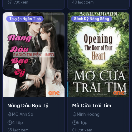
57 lượt xem
40 lượt xem
Truyện Ngôn Tình
Sách Kỹ Năng Sống
Nàng Dâu Bạc Tỷ
Mở Cửa Trái Tim
MC Anh Sa
Minh Hoàng
4 tập
6 tập
65 lượt xem
61 lượt xem