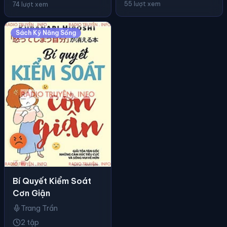
55 lượt xem
74 lượt xem
Sách Kỹ Năng Sống
Bí Quyết Kiểm Soát
Cơn Giận
Trang Trần
2 tập