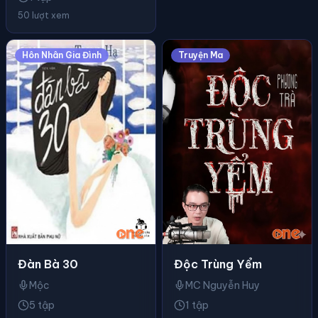
50 lượt xem
Hôn Nhân Gia Đình
Truyện Ma
Đàn Bà 30
Độc Trùng Yểm
Mộc
MC Nguyễn Huy
5 tập
1 tập