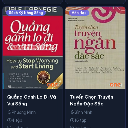
Sách Kỹ Năng Sống
Văn Học
Quẳng Gánh Lo Đi Và
Tuyển Chọn Truyện
Vui Sống
Ngắn Đặc Sắc
Phương Minh
Bình Minh
4 tập
16 tập
54 lượt xem
59 lượt xem