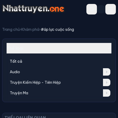
Trang chủ
›
Khám phá
›
#áp lực cuộc sống
Thể loại
Tất cả
Audio
Truyện Kiếm Hiệp - Tiên Hiệp
Truyện Ma
THỂ LOẠI LIÊN QUAN