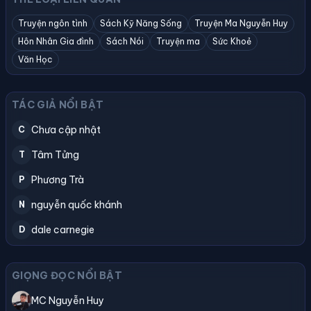
Truyện ngôn tình
Sách Kỹ Năng Sống
Truyện Ma Nguyễn Huy
Hôn Nhân Gia đình
Sách Nói
Truyện ma
Sức Khoẻ
Văn Học
TÁC GIẢ NỔI BẬT
Chưa cập nhật
C
Tâm Tửng
T
Phương Trà
P
nguyễn quốc khánh
N
dale carnegie
D
GIỌNG ĐỌC NỔI BẬT
MC Nguyễn Huy