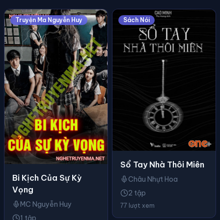
Truyện Ma Nguyễn Huy
Sách Nói
Sổ Tay Nhà Thôi Miên
Bi Kịch Của Sự Kỳ
Châu Nhựt Hoa
Vọng
2 tập
MC Nguyễn Huy
77 lượt xem
1 tập