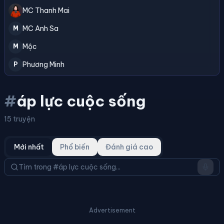
MC Thanh Mai
MC Anh Sa
M
Mộc
M
Phương Minh
P
#
áp lực cuộc sống
15 truyện
Mới nhất
Phổ biến
Đánh giá cao
Advertisement