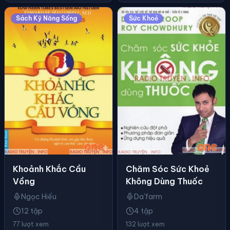
Sách Kỹ Năng Sống
Sức Khoẻ
Chăm Sóc Sức Khoẻ
Khoảnh Khắc Cầu
Không Dùng Thuốc
Vồng
Da'farm
Ngọc Hiếu
4 tập
12 tập
132 lượt xem
77 lượt xem