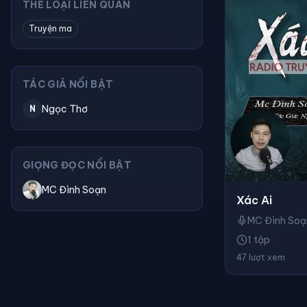
THỂ LOẠI LIÊN QUAN
Truyện ma
TÁC GIẢ NỔI BẬT
Ngọc Thơ
N
GIỌNG ĐỌC NỔI BẬT
MC Đình Soạn
Xác Ai
MC Đình Soạ
1 tập
47 lượt xem