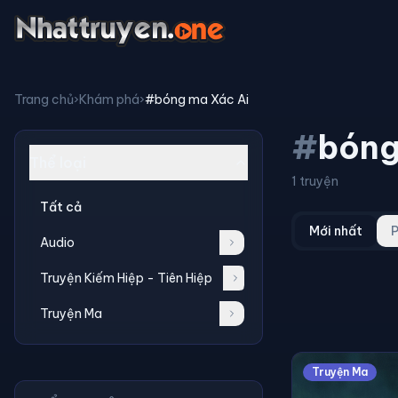
Trang chủ
›
Khám phá
›
#bóng ma Xác Ai
#
bóng
Thể loại
1 truyện
Tất cả
Mới nhất
P
Audio
Truyện Kiếm Hiệp - Tiên Hiệp
Truyện Ma
Truyện Ma