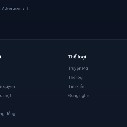
Advertisement
i
Thể loại
Truyện Ma
Thể loại
ản quyền
Tìm kiếm
ảo mật
Đang nghe
ộng đồng