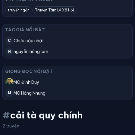
truyện ngắn
Truyện Tâm Lý Xã Hội
TÁC GIẢ NỔI BẬT
Chưa cập nhật
C
nguyễn hồng lam
N
GIỌNG ĐỌC NỔI BẬT
MC Đình Duy
MC Hồng Nhung
M
#
cải tà quy chính
2 truyện