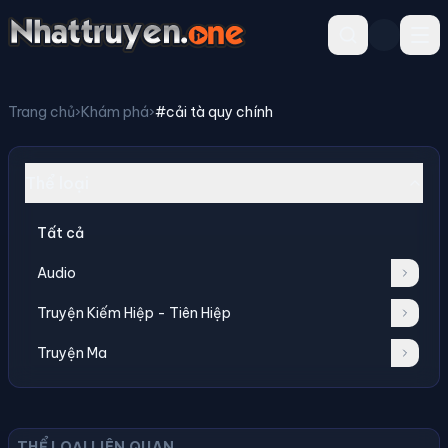
Trang chủ
›
Khám phá
›
#cải tà quy chính
Thể loại
Tất cả
Audio
Truyện Kiếm Hiệp - Tiên Hiệp
Truyện Ma
THỂ LOẠI LIÊN QUAN