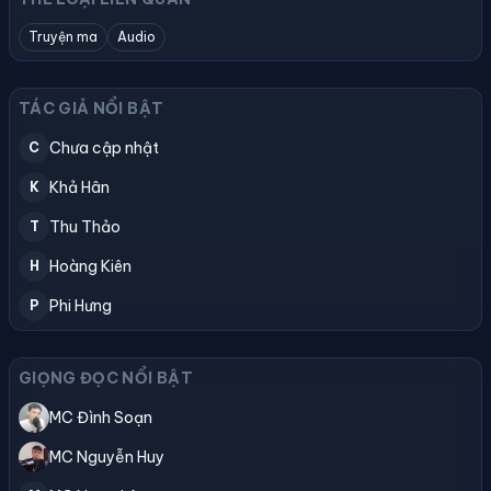
Truyện ma
Audio
TÁC GIẢ NỔI BẬT
Chưa cập nhật
C
Khả Hân
K
Thu Thảo
T
Hoàng Kiên
H
Phi Hưng
P
GIỌNG ĐỌC NỔI BẬT
MC Đình Soạn
MC Nguyễn Huy