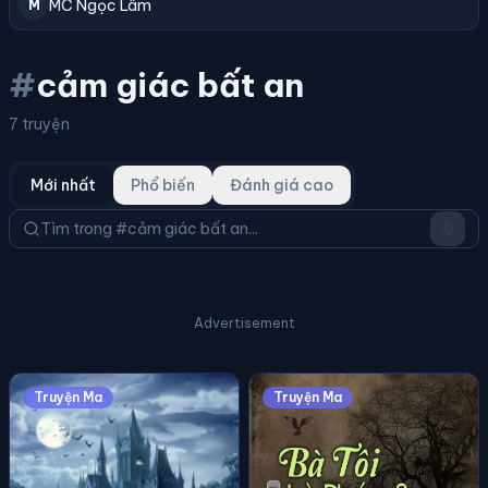
MC Ngọc Lâm
M
#
cảm giác bất an
7 truyện
Mới nhất
Phổ biến
Đánh giá cao
Advertisement
Truyện Ma
Truyện Ma