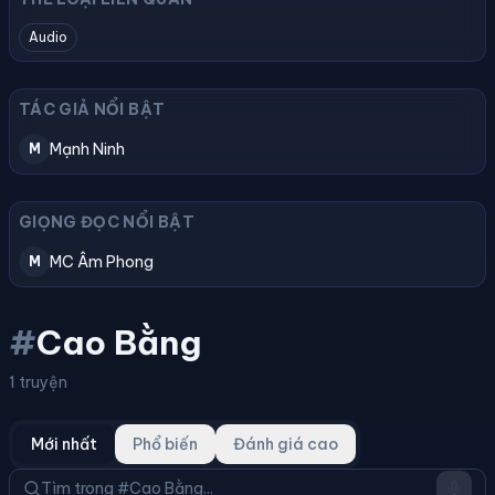
Audio
TÁC GIẢ NỔI BẬT
Mạnh Ninh
M
GIỌNG ĐỌC NỔI BẬT
MC Âm Phong
M
#
Cao Bằng
1 truyện
Mới nhất
Phổ biến
Đánh giá cao