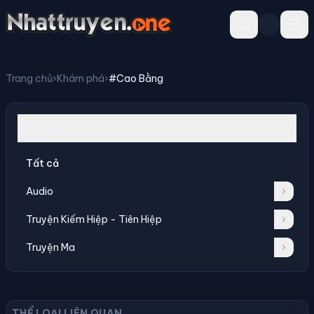
Trang chủ
›
Khám phá
›
#Cao Bằng
Thể loại
Tất cả
Audio
Truyện Kiếm Hiệp - Tiên Hiệp
Truyện Ma
THỂ LOẠI LIÊN QUAN