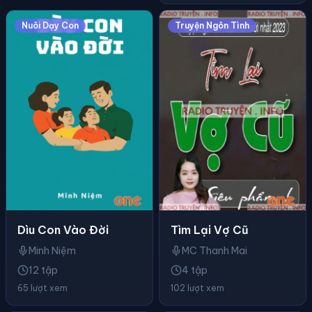
Nuôi Dạy Con
Truyện Ngôn Tình
Dìu Con Vào Đời
Tìm Lại Vợ Cũ
Minh Niệm
MC Thanh Mai
12 tập
4 tập
65 lượt xem
102 lượt xem