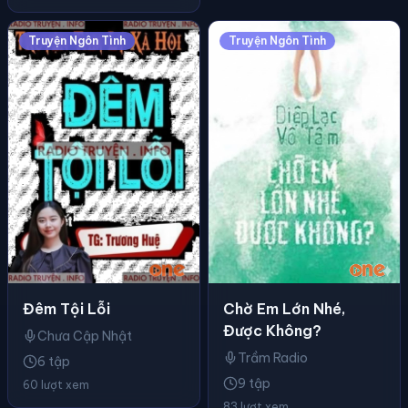
Truyện Ngôn Tình
Truyện Ngôn Tình
Đêm Tội Lỗi
Chờ Em Lớn Nhé,
Được Không?
Chưa Cập Nhật
Trầm Radio
6 tập
9 tập
60 lượt xem
83 lượt xem