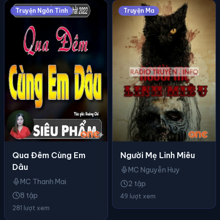
Truyện Ngôn Tình
Truyện Ma
Người Mẹ Linh Miêu
Qua Đêm Cùng Em
Dâu
MC Nguyễn Huy
MC Thanh Mai
2 tập
8 tập
49 lượt xem
281 lượt xem