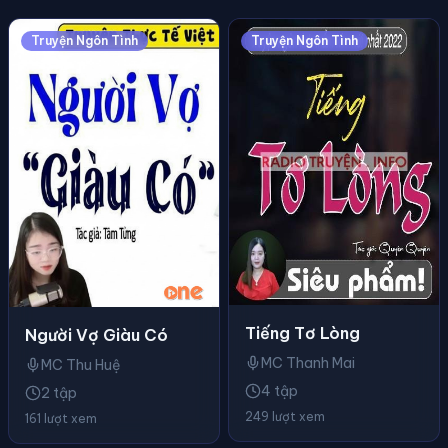
Truyện Ngôn Tình
Truyện Ngôn Tình
Tiếng Tơ Lòng
Người Vợ Giàu Có
MC Thanh Mai
MC Thu Huệ
4 tập
2 tập
249 lượt xem
161 lượt xem