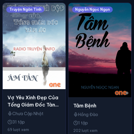
Truyện Ngôn Tình
Nguyễn Ngọc Ngạn
Vợ Yêu Xinh Đẹp Của
Tổng Giám Đốc Tàn
Tâm Bệnh
Ác
Chưa Cập Nhật
Hồng Đào
31 tập
1 tập
69 lượt xem
202 lượt xem