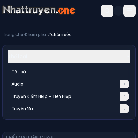
Trang chủ
›
Khám phá
›
#chăm sóc
Thể loại
Tất cả
Audio
Truyện Kiếm Hiệp - Tiên Hiệp
Truyện Ma
THỂ LOẠI LIÊN QUAN