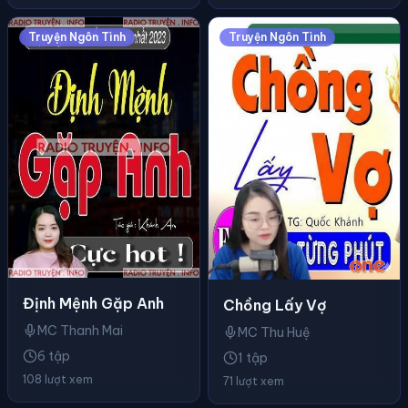
Truyện Ngôn Tình
Truyện Ngôn Tình
Định Mệnh Gặp Anh
Chồng Lấy Vợ
MC Thanh Mai
MC Thu Huệ
6 tập
1 tập
108 lượt xem
71 lượt xem