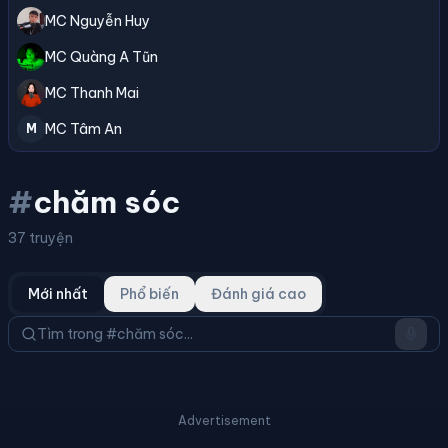
MC Nguyễn Huy
MC Quàng A Tũn
MC Thanh Mai
MC Tâm An
M
#
chăm sóc
37 truyện
Mới nhất
Phổ biến
Đánh giá cao
Advertisement