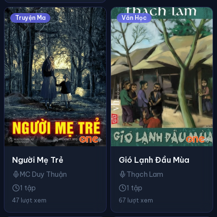
Truyện Ma
Văn Học
Người Mẹ Trẻ
Gió Lạnh Đầu Mùa
MC Duy Thuận
Thạch Lam
1 tập
1 tập
47 lượt xem
67 lượt xem