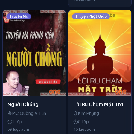
Truyện Ma
Truyện Phật Giáo
Người Chồng
Lời Ru Chạm Mặt Trời
MC Quàng A Tũn
Kim Phụng
1 tập
5 tập
59 lượt xem
45 lượt xem