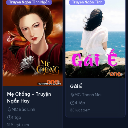
Truyện Ngôn Tình Ngắn
Truyện Ngôn Tình
Gái Ế
Mẹ Chồng - Truyện
MC Thanh Mai
Ngắn Hay
4 tập
MC Bảo Linh
33 lượt xem
1 tập
159 lượt xem