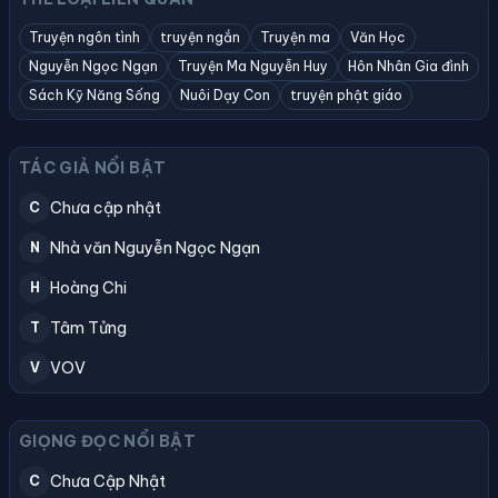
Truyện ngôn tình
truyện ngắn
Truyện ma
Văn Học
Nguyễn Ngọc Ngạn
Truyện Ma Nguyễn Huy
Hôn Nhân Gia đình
Sách Kỹ Năng Sống
Nuôi Dạy Con
truyện phật giáo
TÁC GIẢ NỔI BẬT
Chưa cập nhật
C
Nhà văn Nguyễn Ngọc Ngạn
N
Hoàng Chi
H
Tâm Tửng
T
VOV
V
GIỌNG ĐỌC NỔI BẬT
Chưa Cập Nhật
C