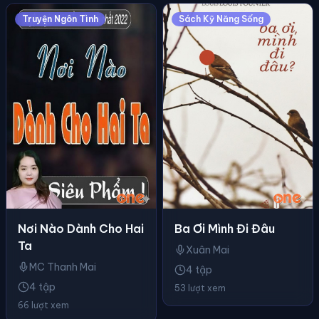
Truyện Ngôn Tình
Sách Kỹ Năng Sống
Nơi Nào Dành Cho Hai
Ba Ơi Mình Đi Đâu
Ta
Xuân Mai
MC Thanh Mai
4 tập
4 tập
53 lượt xem
66 lượt xem