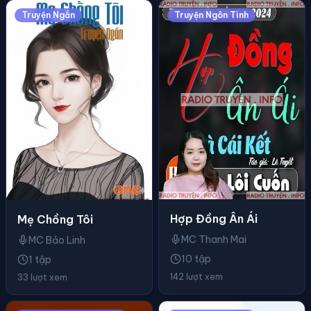
Truyện Ngắn
Truyện Ngôn Tình
Hợp Đồng Ân Ái
Mẹ Chồng Tôi
MC Thanh Mai
MC Bảo Linh
10 tập
1 tập
142 lượt xem
33 lượt xem