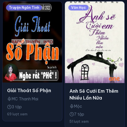
Truyện Ngôn Tình
Văn Học
Giải Thoát Số Phận
Anh Sẽ Cưới Em Thêm
Nhiều Lần Nữa
MC Thanh Mai
Mộc
3 tập
7 tập
69 lượt xem
51 lượt xem