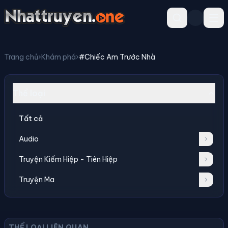
Trang chủ
›
Khám phá
›
#Chiếc Am Trước Nhà
Thể loại
Tất cả
Audio
Truyện Kiếm Hiệp - Tiên Hiệp
Truyện Ma
THỂ LOẠI LIÊN QUAN