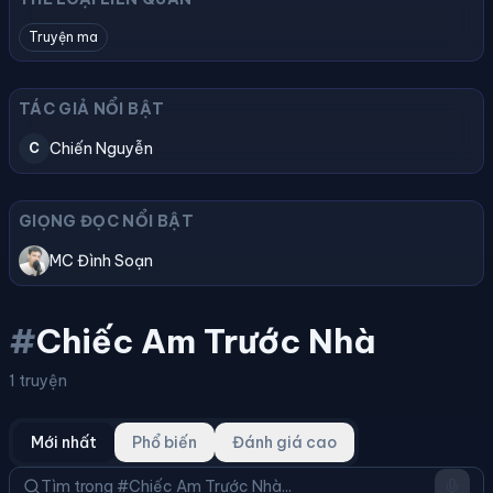
Truyện ma
TÁC GIẢ NỔI BẬT
Chiến Nguyễn
C
GIỌNG ĐỌC NỔI BẬT
MC Đình Soạn
#
Chiếc Am Trước Nhà
1 truyện
Mới nhất
Phổ biến
Đánh giá cao