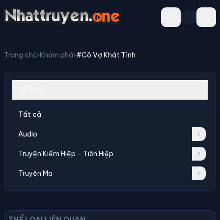
Trang chủ
›
Khám phá
›
#Cô Vợ Khát Tình
Thể loại
Tất cả
Audio
Truyện Kiếm Hiệp - Tiên Hiệp
Truyện Ma
THỂ LOẠI LIÊN QUAN