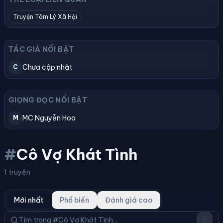
Truyện Tâm Lý Xã Hội
TÁC GIẢ NỔI BẬT
Chưa cập nhật
C
GIỌNG ĐỌC NỔI BẬT
MC Nguyễn Hoa
M
#
Cô Vợ Khát Tình
1 truyện
Mới nhất
Phổ biến
Đánh giá cao