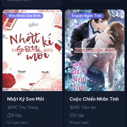
Hôn Nhân Gia Đình
Truyện Ngôn Tình
Nhật Ký Son Môi
Cuộc Chiến Nhân Tình
MC Thu Trang
MC Tâm An
8 tập
9 tập
62 lượt xem
111 lượt xem