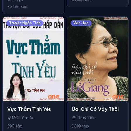
95 lượt xem
Truyện Ngôn Tình
Văn Học
Vực Thẳm Tình Yêu
Ừa, Chỉ Có Vậy Thôi
MC Tâm An
Thuỷ Tiên
3 tập
10 tập