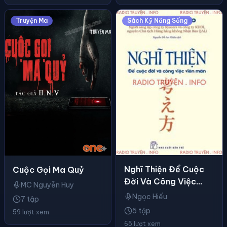
Truyện Ma
Sách Kỹ Năng Sống
Nghĩ Thiện Để Cuộc
Cuộc Gọi Ma Quỷ
Đời Và Công Việc
MC Nguyễn Huy
Viên Mãn
Ngọc Hiếu
7 tập
5 tập
59 lượt xem
65 lượt xem