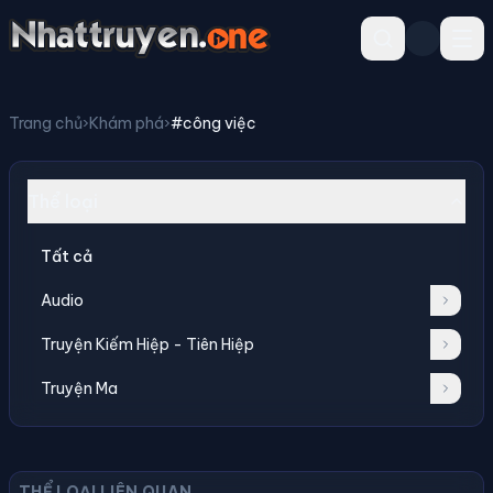
Trang chủ
›
Khám phá
›
#công việc
Thể loại
Tất cả
Audio
Truyện Kiếm Hiệp - Tiên Hiệp
Truyện Ma
THỂ LOẠI LIÊN QUAN