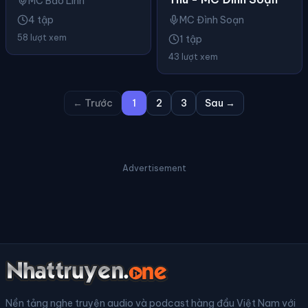
MC Bảo Linh
4 tập
MC Đình Soạn
58 lượt xem
1 tập
43 lượt xem
← Trước
1
2
3
Sau →
Advertisement
Nền tảng nghe truyện audio và podcast hàng đầu Việt Nam với