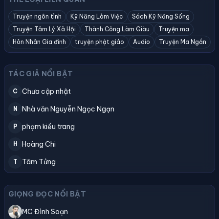
Truyện ngôn tình
Kỹ Năng Làm Việc
Sách Kỹ Năng Sống
Truyện Tâm Lý Xã Hội
Thành Công Làm Giàu
Truyện ma
Hôn Nhân Gia đình
truyện phật giáo
Audio
Truyện Ma Ngắn
TÁC GIẢ NỔI BẬT
Chưa cập nhật
C
Nhà văn Nguyễn Ngọc Ngạn
N
phạm kiều trang
P
Hoàng Chi
H
Tâm Tửng
T
GIỌNG ĐỌC NỔI BẬT
MC Đình Soạn