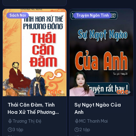
Sách Nói
Truyện Ngôn Tình
Thái Căn Đàm, Tinh
Sự Ngọt Ngào Của
Hoa Xử Thế Phương
Anh
Đông
Trương Thị Đệ
MC Thanh Mai
3 tập
2 tập