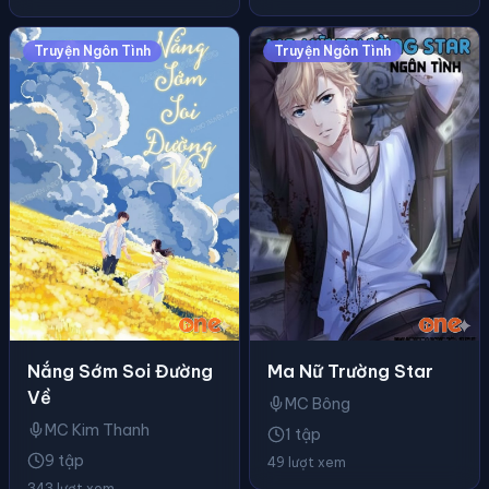
Truyện Ngôn Tình
Truyện Ngôn Tình
Nắng Sớm Soi Đường
Ma Nữ Trường Star
Về
MC Bông
MC Kim Thanh
1 tập
9 tập
49 lượt xem
343 lượt xem