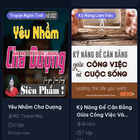
Truyện Ngôn Tình
Kỹ Năng Làm Việc
Yêu Nhầm Cha Dượng
Kỹ Năng Để Cân Bằng
Giữa Công Việc Và
MC Thanh Mai
Cuộc Sống
Ái Hòa
2 tập
7 tập
56 lượt xem