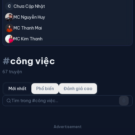
Chưa Cập Nhật
C
MC Nguyễn Huy
MC Thanh Mai
MC Kim Thanh
#
công việc
67 truyện
Mới nhất
Phổ biến
Đánh giá cao
Advertisement