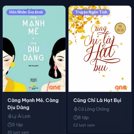
Hôn Nhân Gia Đình
Truyện Ngôn Tình
Càng Mạnh Mẽ, Càng
Cũng Chỉ Là Hạt Bụi
Dịu Dàng
Cỏ Lông Chông
Lý Ái Linh
8 tập
5 tập
62 lượt xem
45 lượt xem