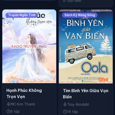
57 lượt xem
Truyện Ngôn Tình
Sách Kỹ Năng Sống
Hạnh Phúc Không
Tìm Bình Yên Giữa Vạn
Trọn Vẹn
Biến
MC Kim Thanh
Troy Amdahl
6 tập
14 tập