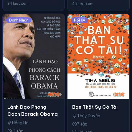
94 lượt xem
45 lượt xem
Danh Nhân
Hồi Ký
Lãnh Đạo Phong
Bạn Thật Sự Có Tài
Cách Barack Obama
Thùy Duyên
Hồng Hà
7 tập
11 tập
54 lượt xem