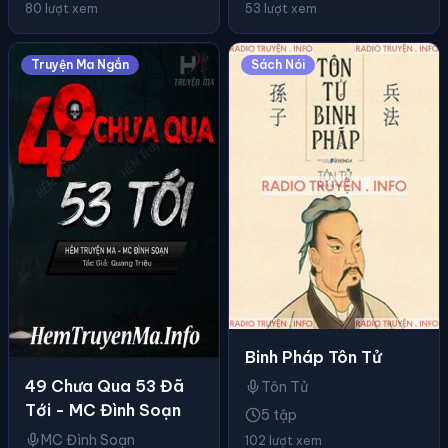
80 lượt xem
53 lượt xem
Truyện Ma Ngắn
Sách Nói
Binh Pháp Tôn Tử
49 Chưa Qua 53 Đã
Tôn Tử
Tới - MC Đình Soạn
5 tập
MC Đình Soạn
102 lượt xem