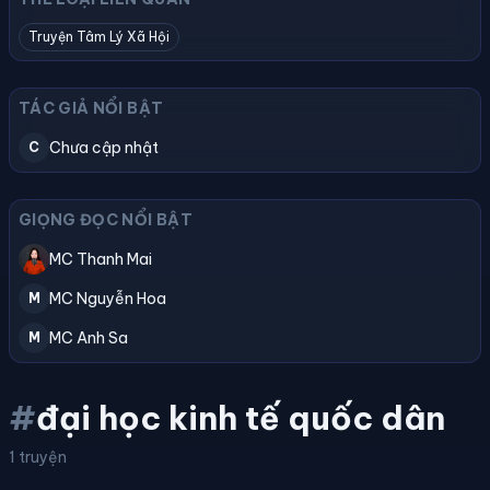
Truyện Tâm Lý Xã Hội
TÁC GIẢ NỔI BẬT
Chưa cập nhật
C
GIỌNG ĐỌC NỔI BẬT
MC Thanh Mai
MC Nguyễn Hoa
M
MC Anh Sa
M
#
đại học kinh tế quốc dân
1 truyện