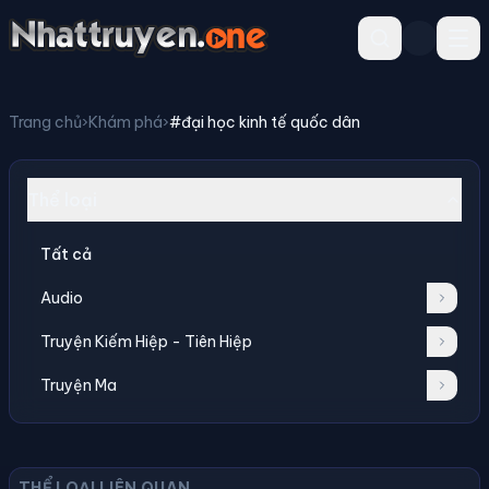
Trang chủ
›
Khám phá
›
#đại học kinh tế quốc dân
Thể loại
Tất cả
Audio
Truyện Kiếm Hiệp - Tiên Hiệp
Truyện Ma
THỂ LOẠI LIÊN QUAN