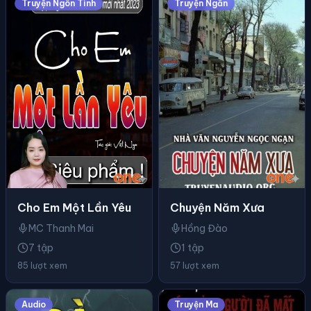
Truyện Ngôn Tình
Truyện Ngắn
Cho Em Một Lần Yêu
Chuyện Năm Xưa
MC Thanh Mai
Hồng Đào
7 tập
1 tập
85 lượt xem
57 lượt xem
Audio
Truyện Ma