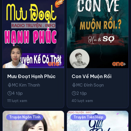
Mưu Đoạt Hạnh Phúc
Con Về Muộn Rồi
MC Kim Thanh
MC Đình Soạn
4 tập
2 tập
111 lượt xem
40 lượt xem
Truyện Ngôn Tình
Truyện Tiên Hiệp