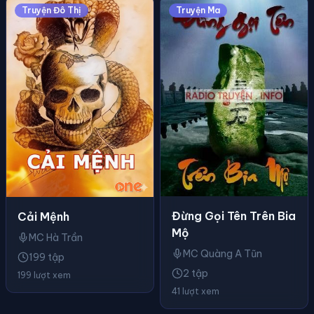
Truyện Đô Thị
Truyện Ma
Đừng Gọi Tên Trên Bia
Cải Mệnh
Mộ
MC Hà Trần
MC Quàng A Tũn
199 tập
2 tập
199 lượt xem
41 lượt xem