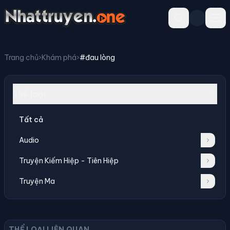
Trang chủ
›
Khám phá
›
#đau lòng
Thể loại
Tất cả
Audio
Truyện Kiếm Hiệp - Tiên Hiệp
Truyện Ma
THỂ LOẠI LIÊN QUAN