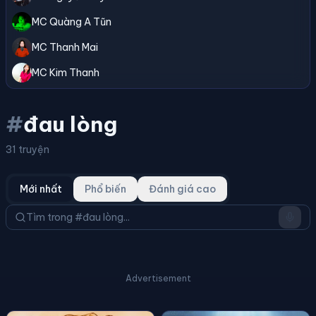
MC Quàng A Tũn
MC Thanh Mai
MC Kim Thanh
#
đau lòng
31 truyện
Mới nhất
Phổ biến
Đánh giá cao
Advertisement