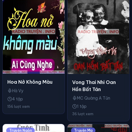
Hoa Nở Không Màu
Vong Thai Nhi Oan
Hồn Bất Tán
Hà Vy
MC Quàng A Tũn
4 tập
1 tập
156 lượt xem
36 lượt xem
Truyện Ngắn
Truyện Ma