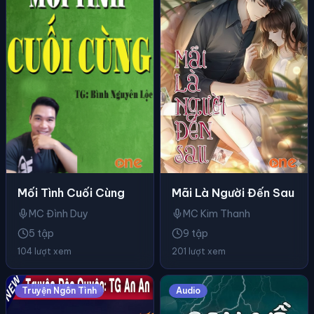
Mối Tình Cuối Cùng
Mãi Là Người Đến Sau
MC Đình Duy
MC Kim Thanh
5 tập
9 tập
104 lượt xem
201 lượt xem
Truyện Ngôn Tình
Audio