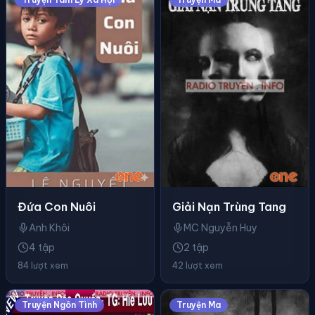
Giải Nạn Trùng Tang
Đứa Con Nuôi
MC Nguyễn Huy
Anh Khôi
2 tập
4 tập
42 lượt xem
84 lượt xem
Truyện Ngôn Tình
Truyện Ma