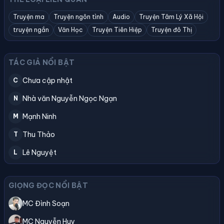
Truyện ma
Truyện ngôn tình
Audio
Truyện Tâm Lý Xã Hội
truyện ngắn
Văn Học
Truyện Tiên Hiệp
Truyện đô Thị
TÁC GIẢ NỔI BẬT
Chưa cập nhật
C
Nhà văn Nguyễn Ngọc Ngạn
N
Mạnh Ninh
M
Thu Thảo
T
Lê Nguyệt
L
GIỌNG ĐỌC NỔI BẬT
MC Đình Soạn
MC Nguyễn Huy