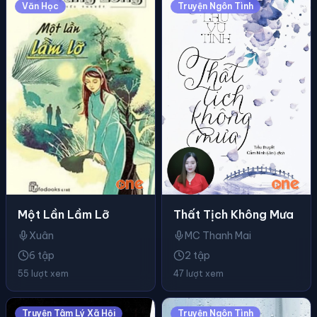
Văn Học
Truyện Ngôn Tình
Một Lần Lầm Lỡ
Thất Tịch Không Mưa
Xuân
MC Thanh Mai
6 tập
2 tập
55 lượt xem
47 lượt xem
Truyện Tâm Lý Xã Hội
Truyện Ngôn Tình