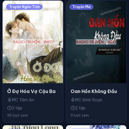
Truyện Ngôn Tình
Truyện Ma
Ở Đợ Hóa Vợ Cậu Ba
Oan Hồn Không Đầu
MC Tâm An
MC Đình Soạn
2 tập
2 tập
95 lượt xem
11 lượt xem