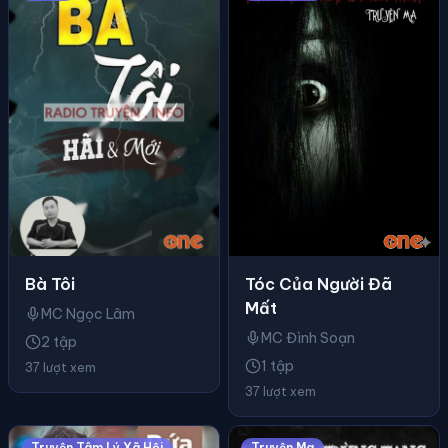
Bà Tôi
Tóc Của Người Đã
Mất
MC Ngọc Lâm
MC Đình Soạn
2 tập
1 tập
37 lượt xem
37 lượt xem
Truyện Tâm Lý Xã Hội
Truyện Ma