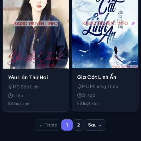
Gia Cát Linh Ẩn
Yêu Lần Thứ Hai
MC Phương Thảo
MC Bảo Linh
31 tập
1 tập
98 lượt xem
53 lượt xem
← Trước
1
2
Sau →