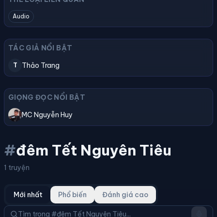
Audio
TÁC GIẢ NỔI BẬT
Thảo Trang
T
GIỌNG ĐỌC NỔI BẬT
MC Nguyễn Huy
#
đêm Tết Nguyên Tiêu
1 truyện
Mới nhất
Phổ biến
Đánh giá cao