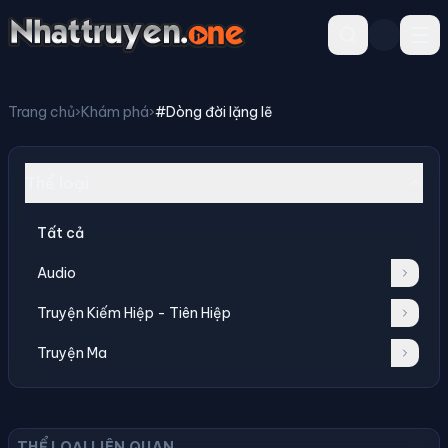
Trang chủ
›
Khám phá
›
#Dòng đời lặng lẽ
Thể loại
Tất cả
Audio
Truyện Kiếm Hiệp - Tiên Hiệp
Truyện Ma
THỂ LOẠI LIÊN QUAN