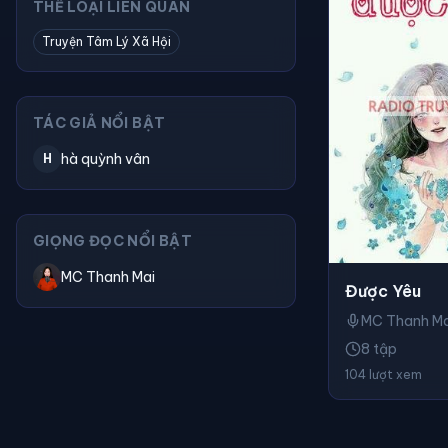
THỂ LOẠI LIÊN QUAN
Truyện Tâm Lý Xã Hội
TÁC GIẢ NỔI BẬT
hà quỳnh vân
H
GIỌNG ĐỌC NỔI BẬT
MC Thanh Mai
Được Yêu
MC Thanh Ma
8 tập
104 lượt xem