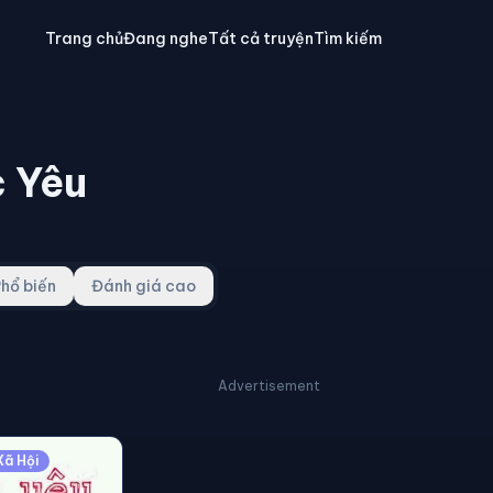
Trang chủ
Đang nghe
Tất cả truyện
Tìm kiếm
 Yêu
hổ biến
Đánh giá cao
Advertisement
Xã Hội