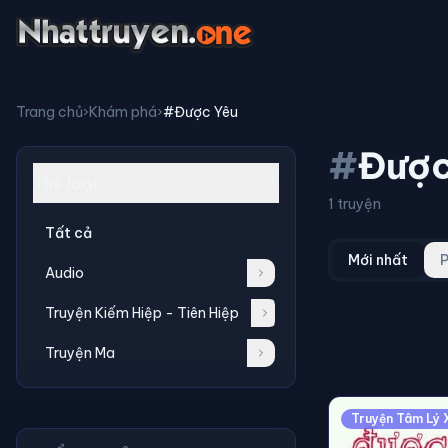
Trang chủ
›
Khám phá
›
#Được Yêu
#
Được
Thể loại
1 truyện
Tất cả
Mới nhất
P
Audio
Truyện Kiếm Hiệp - Tiên Hiệp
Truyện Ma
Truyện Tâm Lý 