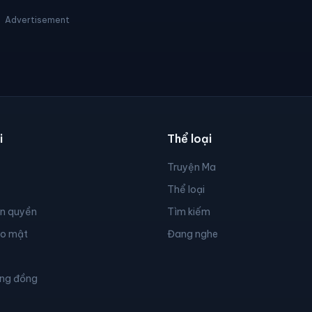
Advertisement
i
Thể loại
Truyện Ma
Thể loại
ản quyền
Tìm kiếm
ảo mật
Đang nghe
ộng đồng