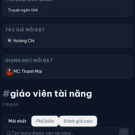
Truyện ngôn tình
TÁC GIẢ NỔI BẬT
Hoàng Chi
H
GIỌNG ĐỌC NỔI BẬT
MC Thanh Mai
#
giáo viên tài năng
1 truyện
Mới nhất
Phổ biến
Đánh giá cao