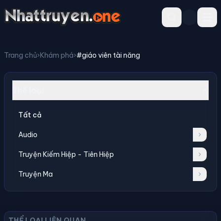
Trang chủ
›
Khám phá
›
#giáo viên tài năng
Thể loại
Tất cả
Audio
Truyện Kiếm Hiệp - Tiên Hiệp
Truyện Ma
THỂ LOẠI LIÊN QUAN