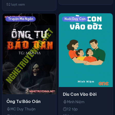
52 lượt xem
Truyện Ma Ngắn
Nuôi Dạy Con
Dìu Con Vào Đời
Ông Tư Báo Oán
Minh Niệm
MC Duy Thuận
12 tập