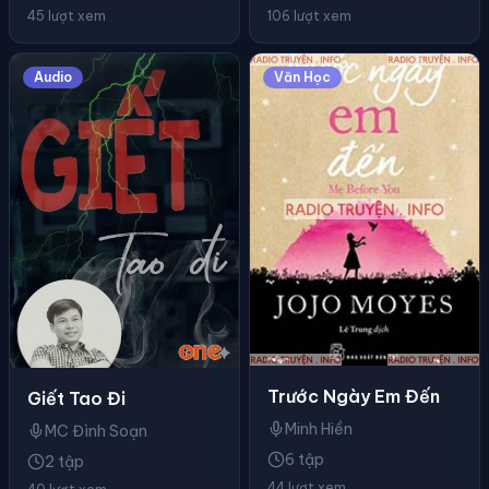
45 lượt xem
106 lượt xem
Audio
Văn Học
Trước Ngày Em Đến
Giết Tao Đi
Minh Hiền
MC Đình Soạn
6 tập
2 tập
44 lượt xem