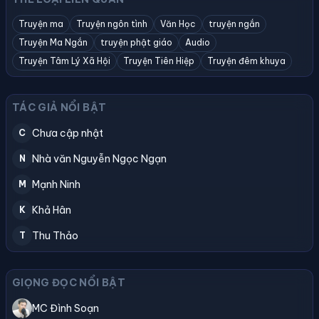
Truyện ma
Truyện ngôn tình
Văn Học
truyện ngắn
Truyện Ma Ngắn
truyện phật giáo
Audio
Truyện Tâm Lý Xã Hội
Truyện Tiên Hiệp
Truyện đêm khuya
TÁC GIẢ NỔI BẬT
Chưa cập nhật
C
Nhà văn Nguyễn Ngọc Ngạn
N
Mạnh Ninh
M
Khả Hân
K
Thu Thảo
T
GIỌNG ĐỌC NỔI BẬT
MC Đình Soạn