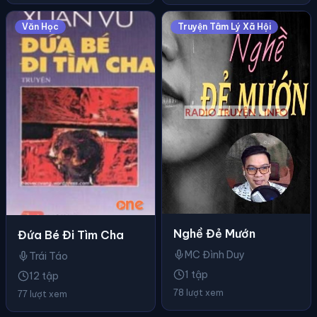
Văn Học
Truyện Tâm Lý Xã Hội
Nghề Đẻ Mướn
Đứa Bé Đi Tìm Cha
MC Đình Duy
Trái Táo
1 tập
12 tập
78 lượt xem
77 lượt xem