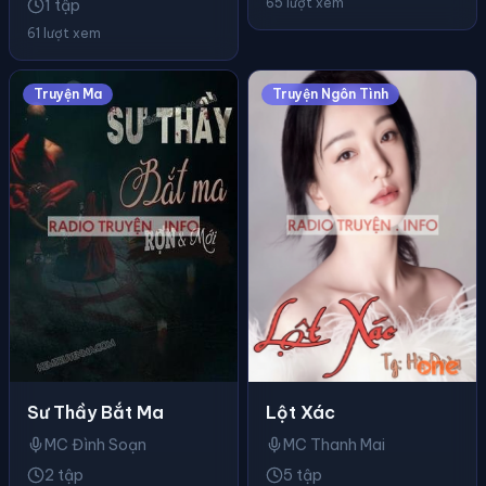
65 lượt xem
1 tập
61 lượt xem
Truyện Ma
Truyện Ngôn Tình
Sư Thầy Bắt Ma
Lột Xác
MC Đình Soạn
MC Thanh Mai
2 tập
5 tập