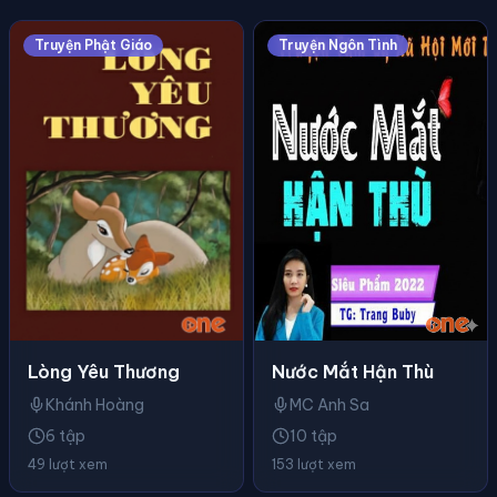
Truyện Phật Giáo
Truyện Ngôn Tình
Lòng Yêu Thương
Nước Mắt Hận Thù
Khánh Hoàng
MC Anh Sa
6 tập
10 tập
49 lượt xem
153 lượt xem