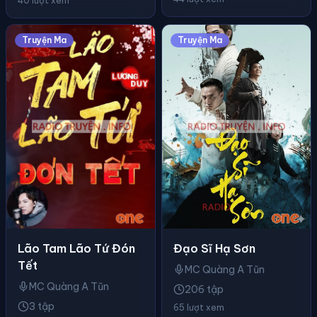
40 lượt xem
Truyện Ma
Truyện Ma
Lão Tam Lão Tứ Đón
Đạo Sĩ Hạ Sơn
Tết
MC Quàng A Tũn
MC Quàng A Tũn
206 tập
3 tập
65 lượt xem