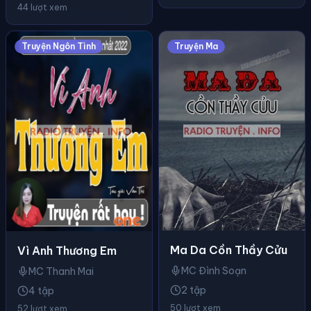
44 lượt xem
Truyện Ngôn Tình
Truyện Ma
Ma Da Cồn Thầy Cửu
Vì Anh Thương Em
MC Đình Soạn
MC Thanh Mai
2 tập
4 tập
50 lượt xem
52 lượt xem