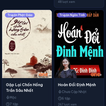
48 lượt xem
Truyện Phật Giáo
Truyện Ngôn Tình
Gặp Lại Chốn Hồng
Hoán Đổi Định Mệnh
Trần Sâu Nhất
Chưa Cập Nhật
Mộc
6 tập
7 tập
267 lượt xem