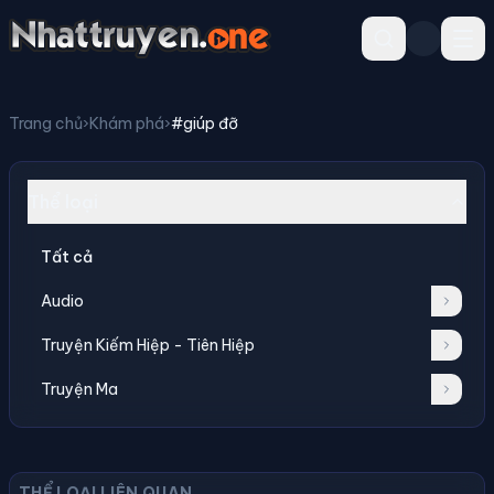
Trang chủ
›
Khám phá
›
#giúp đỡ
Thể loại
Tất cả
Audio
Truyện Kiếm Hiệp - Tiên Hiệp
Truyện Ma
THỂ LOẠI LIÊN QUAN