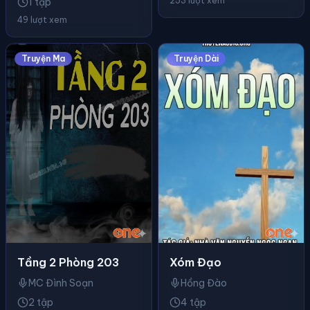
253 lượt xem
1 tập
49 lượt xem
Truyện Ma
Truyện Dài
Tầng 2 Phòng 203
Xóm Đạo
MC Đình Soạn
Hồng Đào
2 tập
4 tập