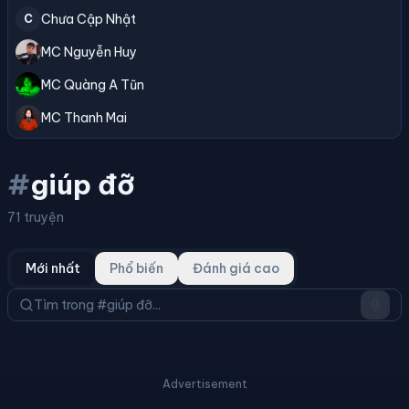
Chưa Cập Nhật
C
MC Nguyễn Huy
MC Quàng A Tũn
MC Thanh Mai
#
giúp đỡ
71 truyện
Mới nhất
Phổ biến
Đánh giá cao
Advertisement