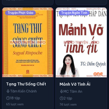
Truyện Phật Giáo
Truyện Ngôn Tình
Tạng Thư Sống Chết
Mảnh Vỡ Tình Ái
Tâm Kiến Chánh
MC Tâm An
18 tập
2 tập
65 lượt xem
74 lượt xem