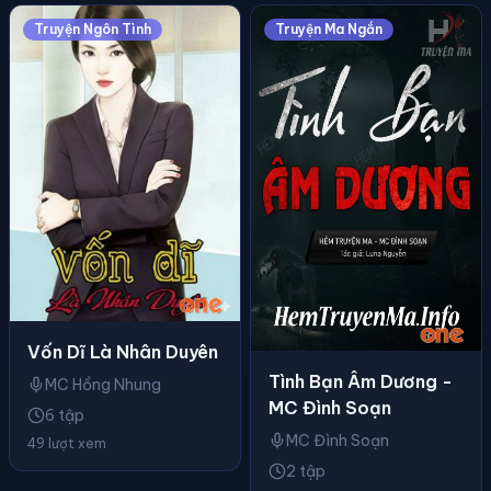
Truyện Ngôn Tình
Truyện Ma Ngắn
Vốn Dĩ Là Nhân Duyên
Tình Bạn Âm Dương -
MC Hồng Nhung
MC Đình Soạn
6 tập
MC Đình Soạn
49 lượt xem
2 tập