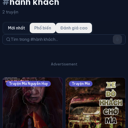
#
hành khách
2 truyện
Mới nhất
Phổ biến
Đánh giá cao
Advertisement
Truyện Ma Nguyễn Huy
Truyện Ma