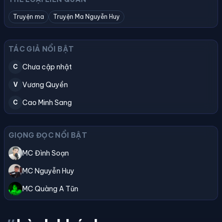
Truyện ma
Truyện Ma Nguyễn Huy
TÁC GIẢ NỔI BẬT
Chưa cập nhật
C
Vương Quyền
V
Cao Minh Sang
C
GIỌNG ĐỌC NỔI BẬT
MC Đình Soạn
MC Nguyễn Huy
MC Quàng A Tũn