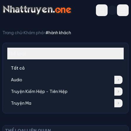
Trang chủ
›
Khám phá
›
#hành khách
Thể loại
Tất cả
Audio
Truyện Kiếm Hiệp - Tiên Hiệp
Truyện Ma
THỂ LOẠI LIÊN QUAN