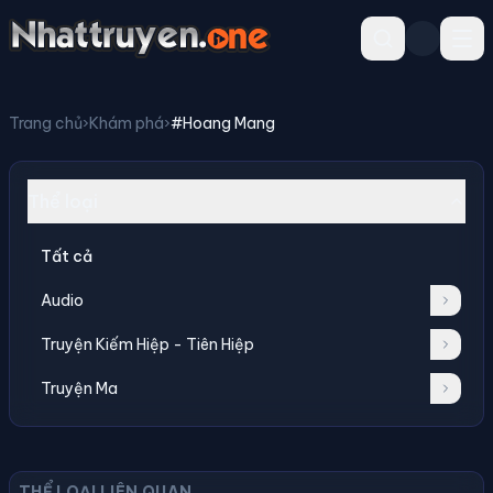
Trang chủ
›
Khám phá
›
#Hoang Mang
Thể loại
Tất cả
Audio
Truyện Kiếm Hiệp - Tiên Hiệp
Truyện Ma
THỂ LOẠI LIÊN QUAN