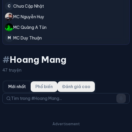
Chưa Cập Nhật
C
MC Nguyễn Huy
MC Quàng A Tũn
MC Duy Thuận
M
#
Hoang Mang
47 truyện
Mới nhất
Phổ biến
Đánh giá cao
Advertisement