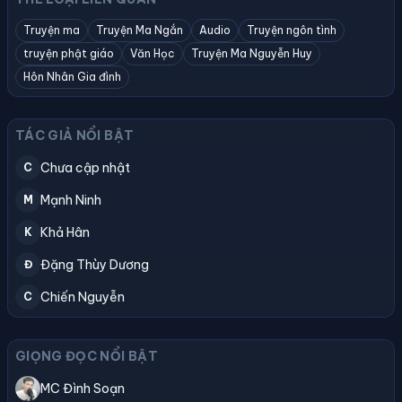
Truyện ma
Truyện Ma Ngắn
Audio
Truyện ngôn tình
truyện phật giáo
Văn Học
Truyện Ma Nguyễn Huy
Hôn Nhân Gia đình
TÁC GIẢ NỔI BẬT
Chưa cập nhật
C
Mạnh Ninh
M
Khả Hân
K
Đặng Thùy Dương
Đ
Chiến Nguyễn
C
GIỌNG ĐỌC NỔI BẬT
MC Đình Soạn