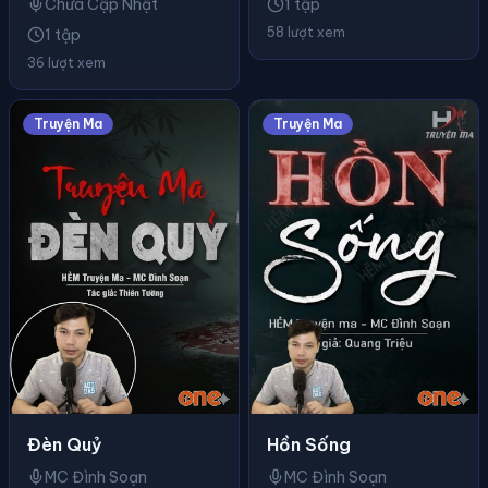
Chưa Cập Nhật
1 tập
58 lượt xem
1 tập
36 lượt xem
Truyện Ma
Truyện Ma
Đèn Quỷ
Hồn Sống
MC Đình Soạn
MC Đình Soạn