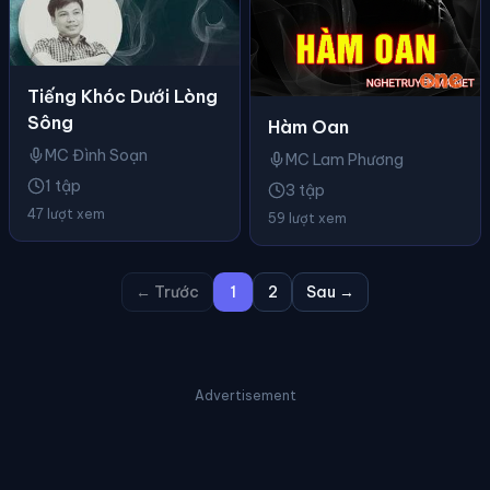
Tiếng Khóc Dưới Lòng
Sông
Hàm Oan
MC Đình Soạn
MC Lam Phương
1 tập
3 tập
47 lượt xem
59 lượt xem
← Trước
1
2
Sau →
Advertisement