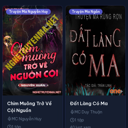
Truyện Ma Nguyễn Huy
Truyện Ma Ngắn
Đất Làng Có Ma
Chim Muông Trở Về
Cội Nguồn
MC Duy Thuận
MC Nguyễn Huy
1 tập
1 tập
40 lượt xem