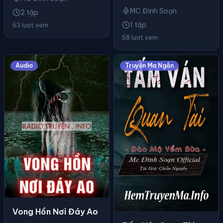
MC Đình Soạn
2 tập
1 tập
63 lượt xem
58 lượt xem
Audio
Truyện Ma Ngắn
Vong Hồn Nơi Đáy Ao