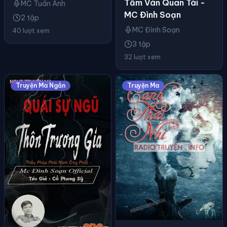
Tấm Ván Quan Tài -
MC Tuấn Anh
MC Đình Soạn
2 tập
MC Đình Soạn
40 lượt xem
3 tập
32 lượt xem
Truyện Ma Ngắn
Truyện Ma