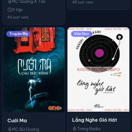
MC Quàng A Tũn
48 lượt xem
3 tập
44 lượt xem
Truyện Ma
Văn Học
Lắng Nghe Gió Hát
Cưới Ma
Trang Radio
MC Bùi Dương