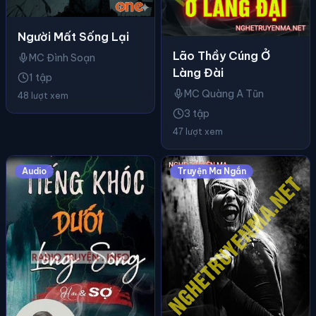
Người Mất Sống Lại
Lão Thầy Cúng Ở
MC Đình Soạn
Làng Đài
1 tập
MC Quàng A Tũn
48 lượt xem
3 tập
47 lượt xem
Audio
Truyện Ma Ngắn