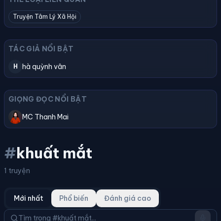
Truyện Tâm Lý Xã Hội
TÁC GIẢ NỔI BẬT
hà quỳnh vân
H
GIỌNG ĐỌC NỔI BẬT
MC Thanh Mai
#
khuất mắt
1 truyện
Mới nhất
Phổ biến
Đánh giá cao