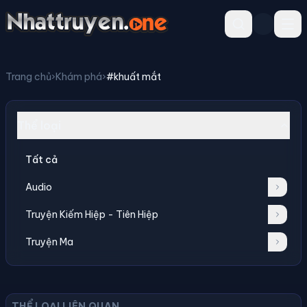
Trang chủ
›
Khám phá
›
#khuất mắt
Thể loại
Tất cả
Audio
Truyện Kiếm Hiệp - Tiên Hiệp
Truyện Ma
THỂ LOẠI LIÊN QUAN