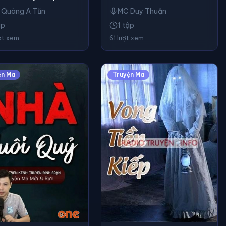
 Quàng A Tũn
MC Duy Thuận
ập
1 tập
ợt xem
61 lượt xem
ện Ma
Truyện Ma