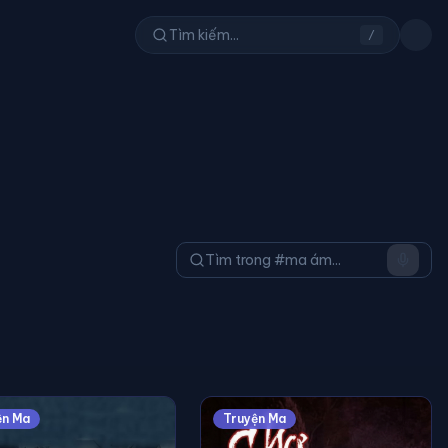
/
ện Ma
Truyện Ma