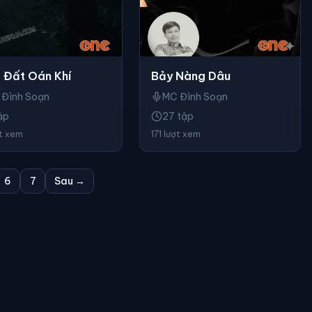
 Đất Oán Khí
Bảy Nàng Dâu
 Đình Soạn
MC Đình Soạn
ập
27 tập
ợt xem
171 lượt xem
6
7
Sau →