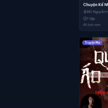
Chuyện Kể N
MC Nguyễn 
1 tập
46 lượt xem
Truyện Ma