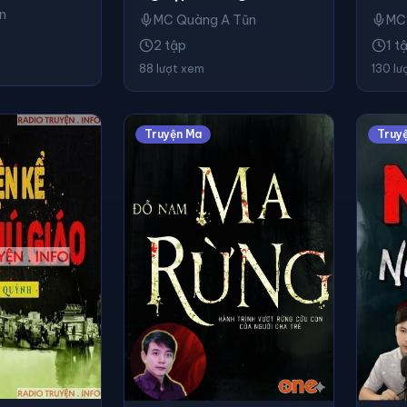
n
MC Quàng A Tũn
MC
2 tập
1 t
88 lượt xem
130 lư
Truyện Ma
Truy