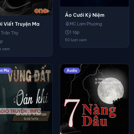
Áo Cưới Kỷ Niệm
i Viết Truyện Ma
MC Lam Phương
1 tập
 Trần Thy
50 lượt xem
ập
ợt xem
ện Ma
Audio