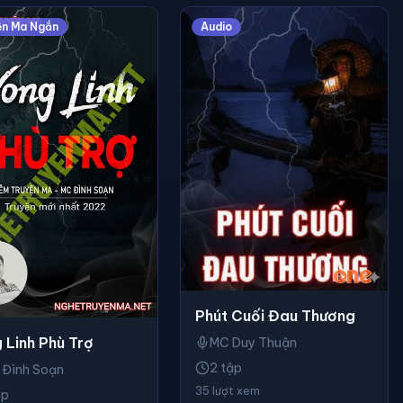
ện Ma Ngắn
Audio
Phút Cuối Đau Thương
 Linh Phù Trợ
MC Duy Thuận
2 tập
 Đình Soạn
35 lượt xem
ập