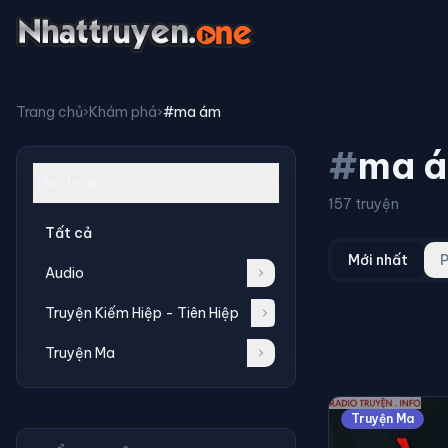
Trang chủ
›
Khám phá
›
#ma ám
#
ma 
Thể loại
157 truyện
Tất cả
Mới nhất
P
Audio
Truyện Kiếm Hiệp - Tiên Hiệp
Truyện Ma
Truyện Ma