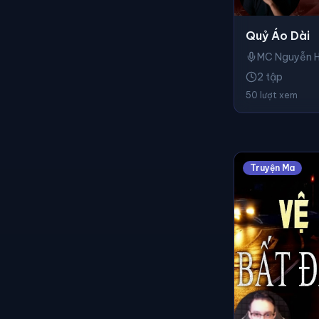
Quỷ Áo Dài
MC Nguyễn 
2 tập
50 lượt xem
Truyện Ma