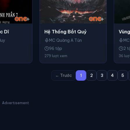
Vùng
c Dĩ
Hệ Thống Bắt Quỷ
MC
Huy
MC Quàng A Tũn
2 t
96 tập
36 lư
279 lượt xem
← Trước
1
2
3
4
5
Advertisement