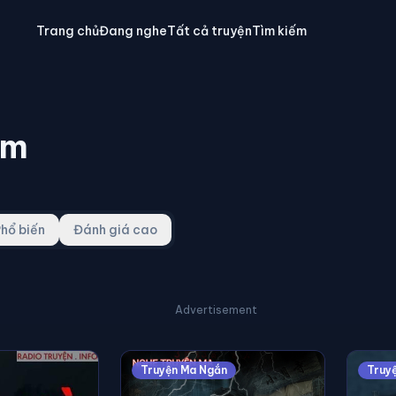
Trang chủ
Đang nghe
Tất cả truyện
Tìm kiếm
ám
hổ biến
Đánh giá cao
Advertisement
Truyện Ma Ngắn
Truy