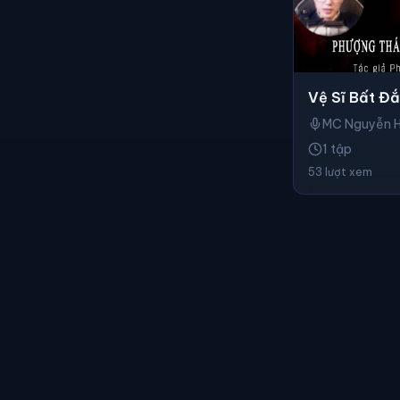
Vệ Sĩ Bất Đắ
MC Nguyễn 
1 tập
53 lượt xem