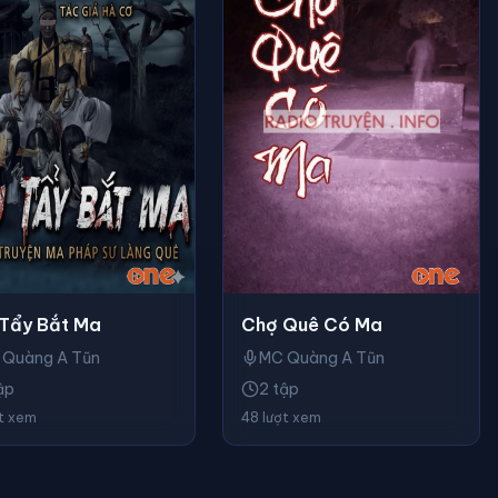
Chợ Quê Có Ma
Tẩy Bắt Ma
MC Quàng A Tũn
 Quàng A Tũn
2 tập
ập
48 lượt xem
ợt xem