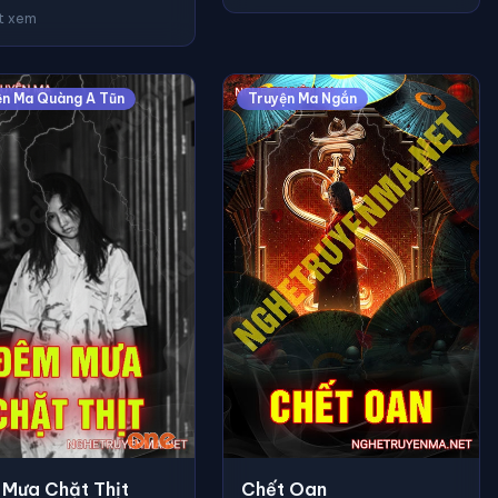
ợt xem
ện Ma Quàng A Tũn
Truyện Ma Ngắn
Mưa Chặt Thịt
Chết Oan