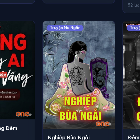
52 lư
Truyện Ma Ngắn
Truy
ong Đêm
Nghiệp Bùa Ngải
Đêm 