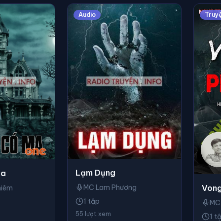
Audio
Truy
Lạm Dụng
Ma
Vong
MC Lam Phương
hiêm
1 tập
MC
55 lượt xem
1 t