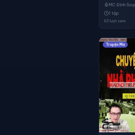
MC Đình Soạ
1 tập
63 lượt xem
Truyện Ma