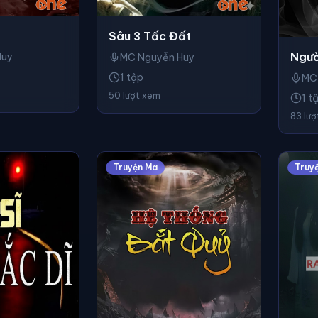
Sâu 3 Tấc Đất
Ngườ
Huy
MC Nguyễn Huy
1 tập
MC
50 lượt xem
1 t
83 lư
Truyện Ma
Truy