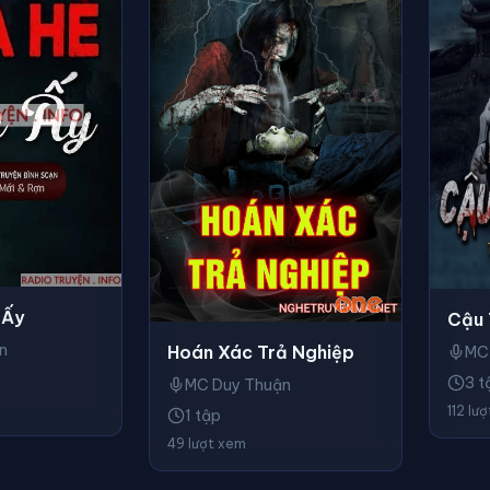
 Ấy
Cậu 
n
Hoán Xác Trả Nghiệp
MC
3 t
MC Duy Thuận
112 lư
1 tập
49 lượt xem