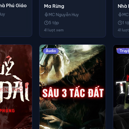
hà Phú Giáo
Nhà 
Ma Rừng
Huy
MC
MC Nguyễn Huy
1 t
5 tập
41 lượ
41 lượt xem
Audio
Truy