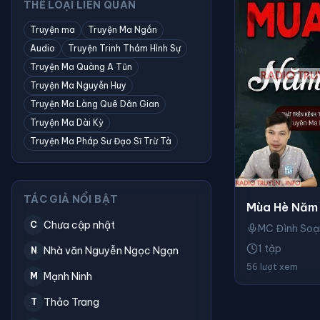
THỂ LOẠI LIÊN QUAN
Truyện ma
Truyện Ma Ngắn
Audio
Truyện Trinh Thám Hình Sự
Truyện Ma Quàng A Tũn
Truyện Ma Nguyễn Huy
Truyện Ma Làng Quê Dân Gian
Truyện Ma Dài Kỳ
Truyện Ma Pháp Sư Đạo Sĩ Trừ Tà
TÁC GIẢ NỔI BẬT
Mùa Hè Năm
Chưa cập nhật
C
MC Đình Soạ
1 tập
Nhà văn Nguyễn Ngọc Ngạn
N
56 lượt xem
Mạnh Ninh
M
Thảo Trang
T