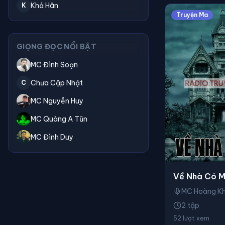
Khả Hân
K
Truyện Ma
GIỌNG ĐỌC NỔI BẬT
MC Đình Soạn
Chưa Cập Nhật
C
MC Nguyễn Huy
MC Quàng A Tũn
MC Đình Duy
Về Nhà Có 
MC Hoàng K
2 tập
52 lượt xem