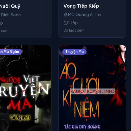
Vong Tiếp Kiếp
Nuôi Quỷ
MC Quàng A Tũn
 Đình Soạn
1 tập
ập
35 lượt xem
t xem
ện Ma Ngắn
Truyện Ma