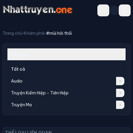
Trang chủ
›
Khám phá
›
#mùi hôi thối
Thể loại
Tất cả
Audio
Truyện Kiếm Hiệp - Tiên Hiệp
Truyện Ma
THỂ LOẠI LIÊN QUAN