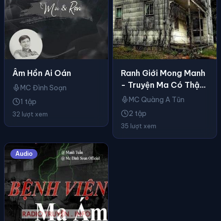
Âm Hồn Ai Oán
Ranh Giới Mong Manh
- Truyện Ma Có Thật
MC Đình Soạn
Ở Đà Lạt
MC Quàng A Tũn
1 tập
2 tập
32 lượt xem
35 lượt xem
Audio