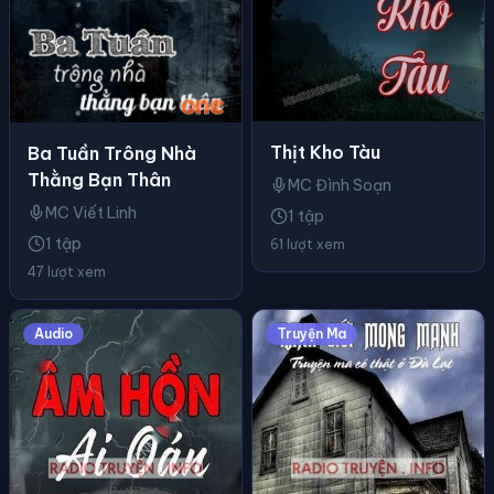
Thịt Kho Tàu
Ba Tuần Trông Nhà
Thằng Bạn Thân
MC Đình Soạn
MC Viết Linh
1 tập
1 tập
61 lượt xem
47 lượt xem
Audio
Truyện Ma