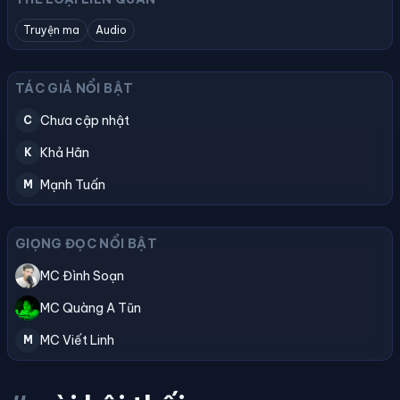
Truyện ma
Audio
TÁC GIẢ NỔI BẬT
Chưa cập nhật
C
Khả Hân
K
Mạnh Tuấn
M
GIỌNG ĐỌC NỔI BẬT
MC Đình Soạn
MC Quàng A Tũn
MC Viết Linh
M