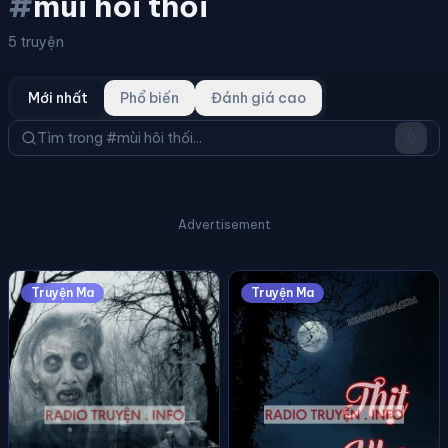
#
mùi hôi thối
5 truyện
Mới nhất
Phổ biến
Đánh giá cao
Advertisement
Truyện Ma
Truyện Ma