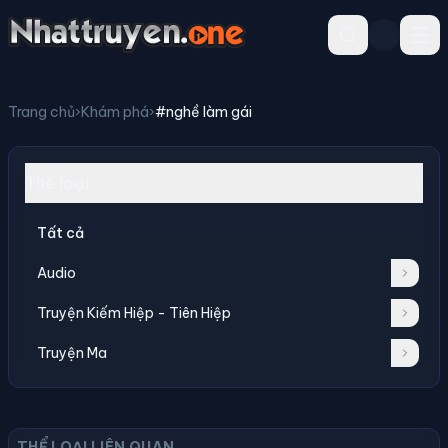
Trang chủ
›
Khám phá
›
#nghề làm gái
Thể loại
Tất cả
Audio
Truyện Kiếm Hiệp - Tiên Hiệp
Truyện Ma
THỂ LOẠI LIÊN QUAN