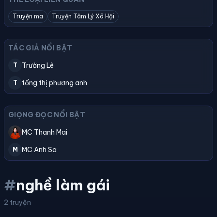
Truyện ma
Truyện Tâm Lý Xã Hội
TÁC GIẢ NỔI BẬT
Trường Lê
T
tống thị phương anh
T
GIỌNG ĐỌC NỔI BẬT
MC Thanh Mai
MC Anh Sa
M
#
nghề làm gái
2 truyện