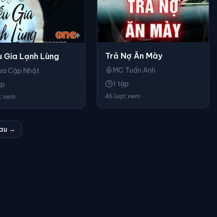
Trả Nợ Ăn Mày
u Gia Lạnh Lùng
MC Tuấn Anh
ưa Cập Nhật
1 tập
ập
46 lượt xem
t xem
au →