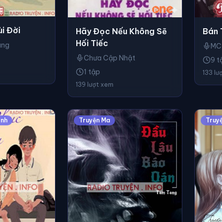
i Đời
Bán 
Hãy Đọc Nếu Không Sẽ
Hối Tiếc
ung
MC
Chưa Cập Nhật
9 t
1 tập
133 lư
139 lượt xem
ình
Truyện Ma
Truy