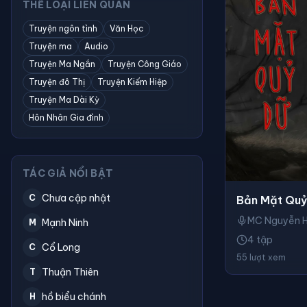
THỂ LOẠI LIÊN QUAN
Truyện ngôn tình
Văn Học
Truyện ma
Audio
Truyện Ma Ngắn
Truyện Công Giáo
Truyện đô Thị
Truyện Kiếm Hiệp
Truyện Ma Dài Kỳ
Hôn Nhân Gia đình
TÁC GIẢ NỔI BẬT
Chưa cập nhật
C
Bản Mặt Quỷ
MC Nguyễn 
Mạnh Ninh
M
4 tập
Cổ Long
C
55 lượt xem
Thuận Thiên
T
hồ biểu chánh
H