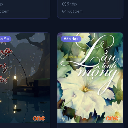
ập
6 tập
ợt xem
64 lượt xem
ện Ma
Văn Học