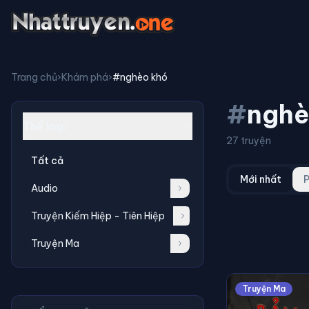
Trang chủ
›
Khám phá
›
#nghèo khó
#
nghè
Thể loại
27 truyện
Tất cả
Mới nhất
P
Audio
Truyện Kiếm Hiệp - Tiên Hiệp
Truyện Ma
Truyện Ma