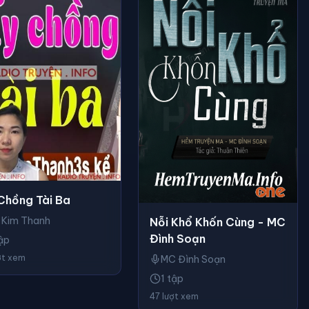
Chồng Tài Ba
 Kim Thanh
Nỗi Khổ Khốn Cùng - MC
Đình Soạn
ập
ợt xem
MC Đình Soạn
1 tập
47 lượt xem