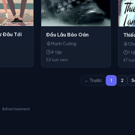
ừ Đâu Tới
Đầu Lâu Báo Oán
Thiế
Mạnh Cường
Ch
4 tập
1 t
53 lượt xem
47 lượ
← Trước
1
2
S
Advertisement