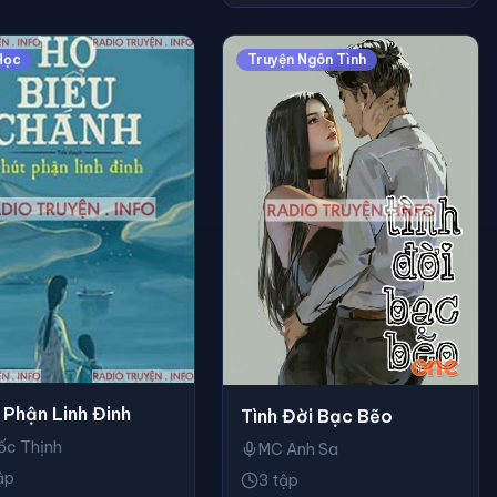
Học
Truyện Ngôn Tình
 Phận Linh Đinh
Tình Đời Bạc Bẽo
ốc Thịnh
MC Anh Sa
ập
3 tập