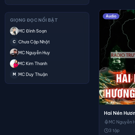
Audio
GIỌNG ĐỌC NỔI BẬT
MC Đình Soạn
Chưa Cập Nhật
C
MC Nguyễn Huy
MC Kim Thanh
MC Duy Thuận
M
Hai Nén Hươ
MC Nguyễn 
3 tập