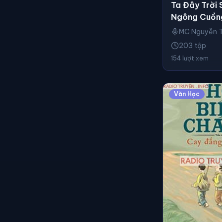
Ta Đây Trời 
Ngông Cuồn
MC Nguyễn 
203 tập
154 lượt xem
Văn Học