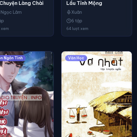
Chuyện Làng Chài
Lầu Tỉnh Mộng
 Ngọc Lâm
Xuân
ập
6 tập
t xem
64 lượt xem
ện Ngôn Tình
Văn Học