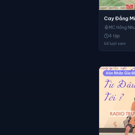
Cay Đắng Mù
MC Hồng Nh
4 tập
64 lượt xem
Hôn Nhân Gia Đ