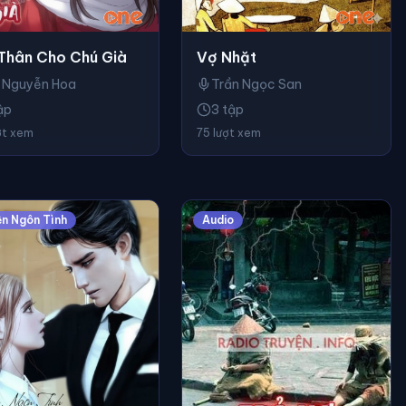
Thân Cho Chú Già
Vợ Nhặt
 Nguyễn Hoa
Trần Ngọc San
ập
3 tập
ợt xem
75 lượt xem
ện Ngôn Tình
Audio