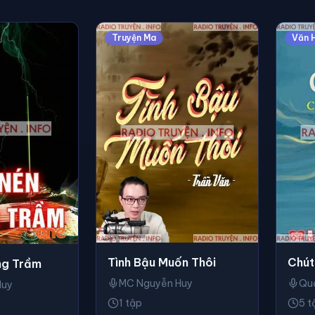
Truyện Ma
Văn 
Tình Bậu Muốn Thôi
Chút
ng Trầm
MC Nguyễn Huy
Qu
Huy
1 tập
5 t