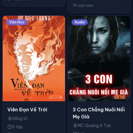
76 lượt xem
Văn Học
Audio
3 Con Chẳng Nuôi Nổi
Viên Đạn Về Trời
Mẹ Già
Hồng Vị
MC Quàng A Tũn
5 tập