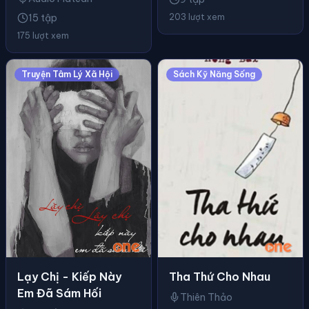
15 tập
203 lượt xem
175 lượt xem
Truyện Tâm Lý Xã Hội
Sách Kỹ Năng Sống
Tha Thứ Cho Nhau
Lạy Chị - Kiếp Này
Em Đã Sám Hối
Thiên Thảo