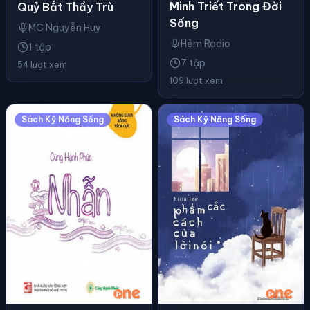
Minh Triết Trong Đời
Quỷ Bắt Thầy Trù
Sống
MC Nguyễn Huy
Hẻm Radio
1 tập
7 tập
54 lượt xem
109 lượt xem
Sách Kỹ Năng Sống
Sách Kỹ Năng Sống