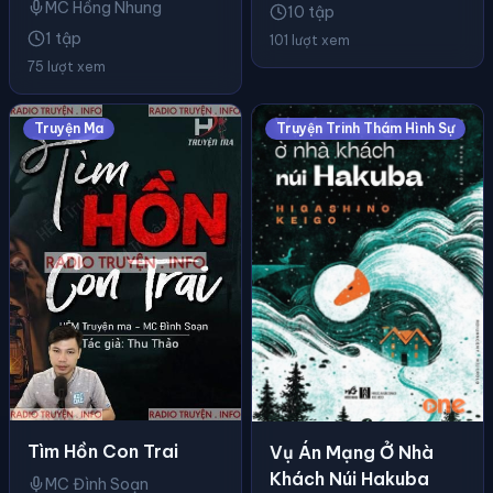
MC Hồng Nhung
10 tập
1 tập
101 lượt xem
75 lượt xem
Truyện Ma
Truyện Trinh Thám Hình Sự
Tìm Hồn Con Trai
Vụ Án Mạng Ở Nhà
Khách Núi Hakuba
MC Đình Soạn