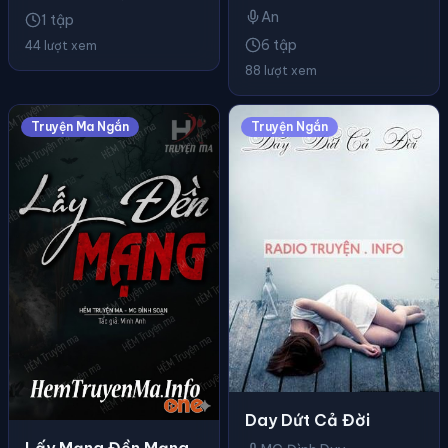
An
1 tập
6 tập
44 lượt xem
88 lượt xem
Truyện Ma Ngắn
Truyện Ngắn
Day Dứt Cả Đời