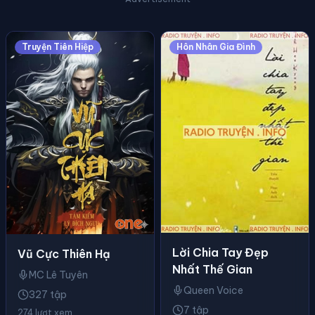
Truyện Tiên Hiệp
Hôn Nhân Gia Đình
Lời Chia Tay Đẹp
Vũ Cực Thiên Hạ
Nhất Thế Gian
MC Lê Tuyên
Queen Voice
327 tập
7 tập
274 lượt xem