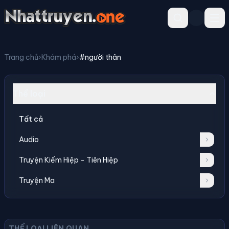
Trang chủ
›
Khám phá
›
#người thân
Thể loại
Tất cả
Audio
Truyện Kiếm Hiệp - Tiên Hiệp
Truyện Ma
THỂ LOẠI LIÊN QUAN