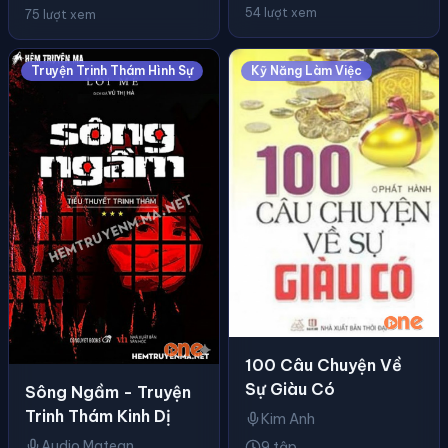
54 lượt xem
75 lượt xem
Truyện Trinh Thám Hình Sự
Kỹ Năng Làm Việc
100 Câu Chuyện Về
Sự Giàu Có
Sông Ngầm - Truyện
Trinh Thám Kinh Dị
Kim Anh
Audio Matean
9 tập