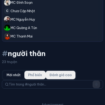
MC Đình Soạn
Chưa Cập Nhật
C
MC Nguyễn Huy
MC Quàng A Tũn
MC Thanh Mai
#
người thân
23 truyện
Mới nhất
Phổ biến
Đánh giá cao
Advertisement