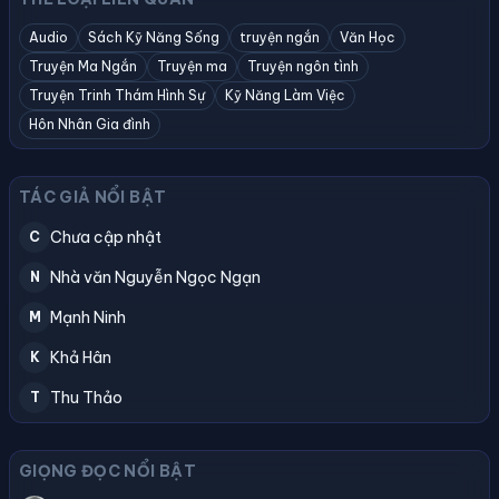
Audio
Sách Kỹ Năng Sống
truyện ngắn
Văn Học
Truyện Ma Ngắn
Truyện ma
Truyện ngôn tình
Truyện Trinh Thám Hình Sự
Kỹ Năng Làm Việc
Hôn Nhân Gia đình
TÁC GIẢ NỔI BẬT
Chưa cập nhật
C
Nhà văn Nguyễn Ngọc Ngạn
N
Mạnh Ninh
M
Khả Hân
K
Thu Thảo
T
GIỌNG ĐỌC NỔI BẬT