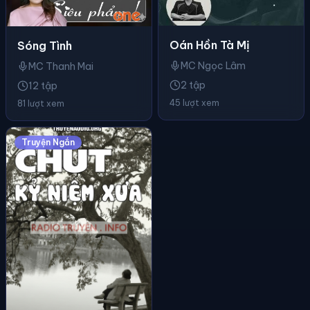
Oán Hồn Tà Mị
Sóng Tình
MC Ngọc Lâm
MC Thanh Mai
2 tập
12 tập
45 lượt xem
81 lượt xem
Truyện Ngắn