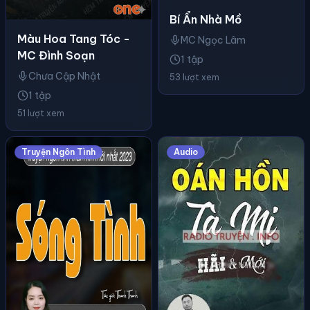
Bí Ẩn Nhà Mồ
Màu Hoa Tang Tóc -
MC Ngọc Lâm
MC Đình Soạn
1 tập
Chưa Cập Nhật
53 lượt xem
1 tập
51 lượt xem
Truyện Ngôn Tình
Audio