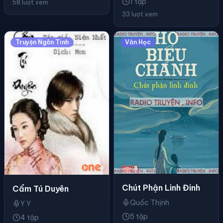
1 tập
58 lượt xem
33 lượt xem
Truyện Ngôn Tình
Văn Học
Chút Phận Linh Đinh
Cẩm Tú Duyên
Quốc Thịnh
Y Y
5 tập
4 tập