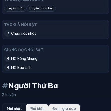
truyện ngắn
Truyện ngôn tình
TÁC GIẢ NỔI BẬT
Chưa cập nhật
C
GIỌNG ĐỌC NỔI BẬT
MC Hồng Nhung
M
MC Bảo Linh
M
#
Người Thứ Ba
2 truyện
Mới nhất
Phổ biến
Đánh giá cao