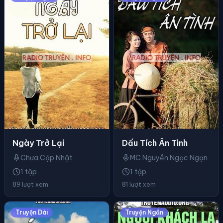
Ngày Trở Lại
Dấu Tích Ân Tình
Chưa Cập Nhật
MC Nguyễn Ngọc Ngạn
1 tập
1 tập
89 lượt xem
81 lượt xem
Truyện Dài
Truyện Ngắn