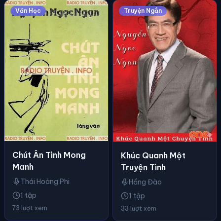
Văn Học
Truyện Ngắn
Chút Ân Tình Mong
Khúc Quanh Một
Manh
Truyện Tình
Thái Hoàng Phi
Hồng Đào
1 tập
1 tập
73 lượt xem
33 lượt xem