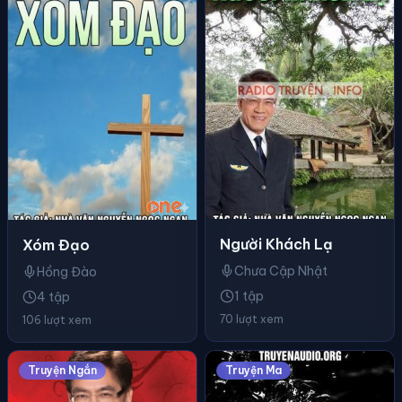
Người Khách Lạ
Xóm Đạo
Chưa Cập Nhật
Hồng Đào
1 tập
4 tập
70 lượt xem
106 lượt xem
Truyện Ngắn
Truyện Ma