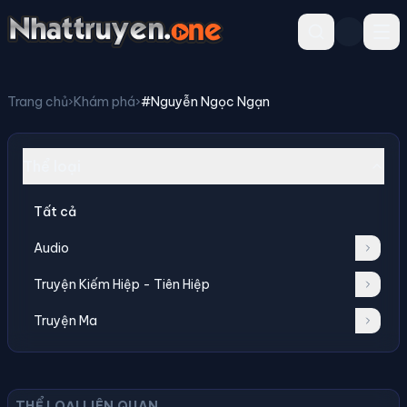
Trang chủ
›
Khám phá
›
#Nguyễn Ngọc Ngạn
Thể loại
Tất cả
Audio
Truyện Kiếm Hiệp - Tiên Hiệp
Truyện Ma
THỂ LOẠI LIÊN QUAN