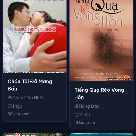
Cháu Tôi Đã Mang
Bầu
Tiếng Quạ Réo Vong
Hồn
Chưa Cập Nhật
Hồng Đào
1 tập
58 lượt xem
2 tập
111 lượt xem