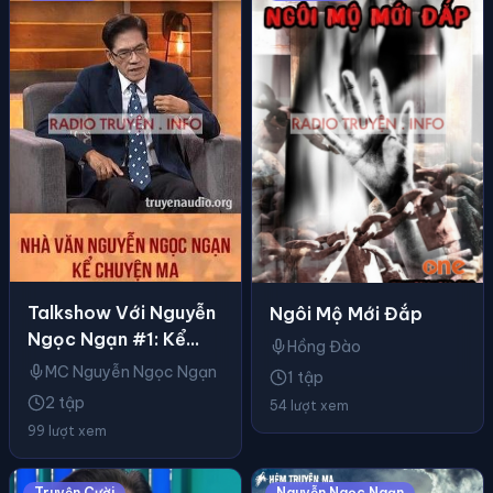
Talkshow Với Nguyễn
Ngôi Mộ Mới Đắp
Ngọc Ngạn #1: Kể
Hồng Đào
Truyện Ma
MC Nguyễn Ngọc Ngạn
1 tập
2 tập
54 lượt xem
99 lượt xem
Truyện Cười
Nguyễn Ngọc Ngạn