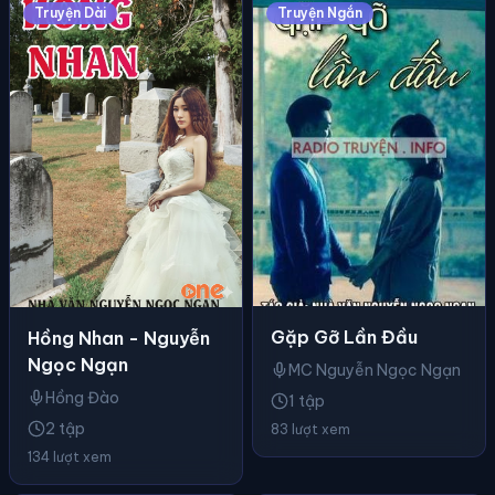
Truyện Dài
Truyện Ngắn
Gặp Gỡ Lần Đầu
Hồng Nhan - Nguyễn
Ngọc Ngạn
MC Nguyễn Ngọc Ngạn
Hồng Đào
1 tập
2 tập
83 lượt xem
134 lượt xem