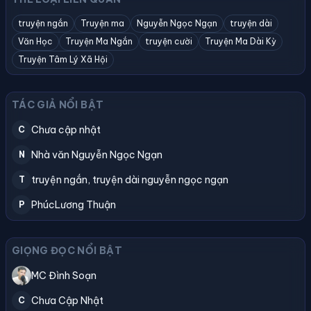
truyện ngắn
Truyện ma
Nguyễn Ngọc Ngạn
truyện dài
Văn Học
Truyện Ma Ngắn
truyện cười
Truyện Ma Dài Kỳ
Truyện Tâm Lý Xã Hội
TÁC GIẢ NỔI BẬT
Chưa cập nhật
C
Nhà văn Nguyễn Ngọc Ngạn
N
truyện ngắn, truyện dài nguyễn ngọc ngạn
T
PhúcLương Thuận
P
GIỌNG ĐỌC NỔI BẬT
MC Đình Soạn
Chưa Cập Nhật
C