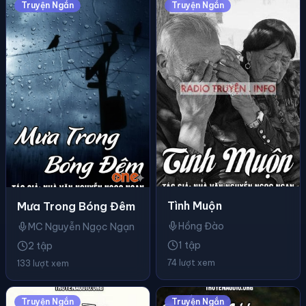
Truyện Ngắn
Truyện Ngắn
Tình Muộn
Mưa Trong Bóng Đêm
Hồng Đào
MC Nguyễn Ngọc Ngạn
1 tập
2 tập
74 lượt xem
133 lượt xem
Truyện Ngắn
Truyện Ngắn