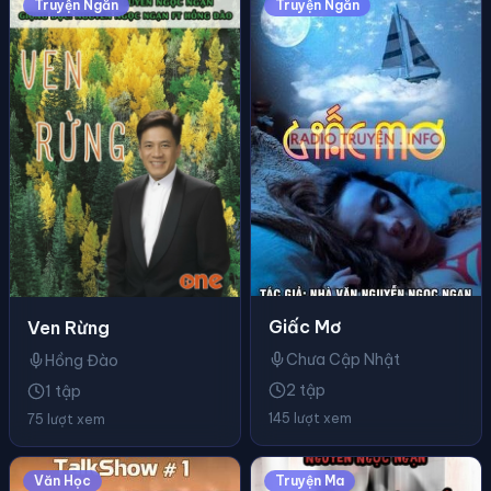
Truyện Ngắn
Truyện Ngắn
Giấc Mơ
Ven Rừng
Chưa Cập Nhật
Hồng Đào
2 tập
1 tập
145 lượt xem
75 lượt xem
Văn Học
Truyện Ma