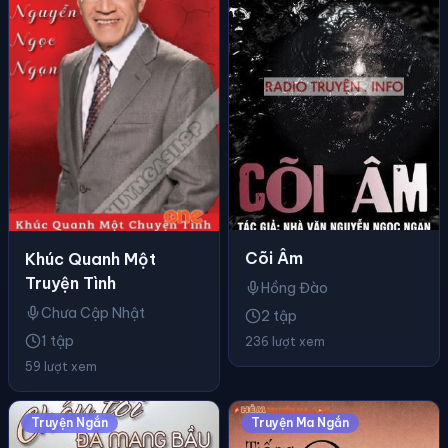
Cõi Âm
Khúc Quanh Một
Truyện Tình
Hồng Đào
Chưa Cập Nhật
2 tập
1 tập
236 lượt xem
59 lượt xem
Truyện Ngắn
Truyện Ma Ngắn