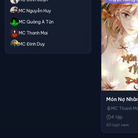
MC Nguyễn Huy
MC Quàng A Tũn
MC Thanh Mai
MC Đình Duy
Món Nợ Nhân
MC Thanh Ma
4 tập
60 lượt xem