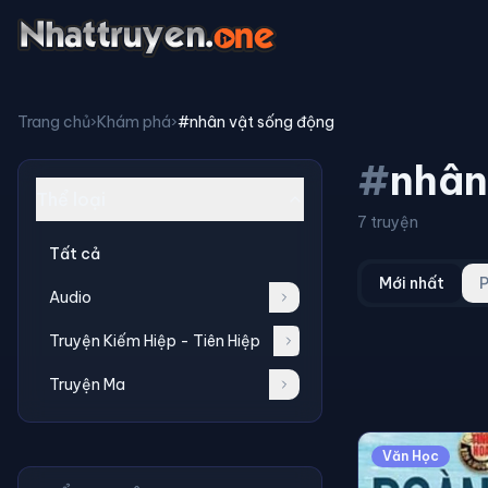
Trang chủ
›
Khám phá
›
#nhân vật sống động
#
nhân
Thể loại
7 truyện
Tất cả
Mới nhất
P
Audio
Truyện Kiếm Hiệp - Tiên Hiệp
Truyện Ma
Văn Học