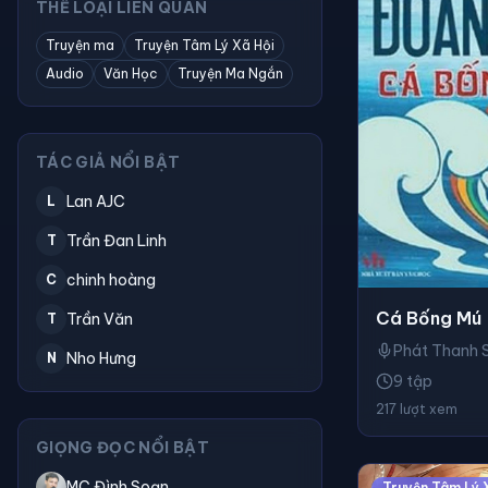
THỂ LOẠI LIÊN QUAN
Truyện ma
Truyện Tâm Lý Xã Hội
Audio
Văn Học
Truyện Ma Ngắn
TÁC GIẢ NỔI BẬT
Lan AJC
L
Trần Đan Linh
T
chinh hoàng
C
Cá Bống Mú
Trần Văn
T
Phát Thanh 
Nho Hưng
N
9 tập
217 lượt xem
GIỌNG ĐỌC NỔI BẬT
MC Đình Soạn
Truyện Tâm Lý 