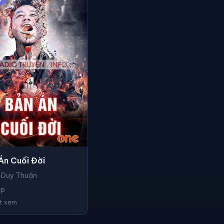
Án Cuối Đời
 Duy Thuận
ập
ợt xem