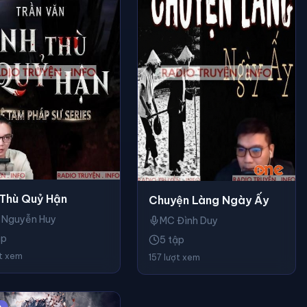
 Thù Quỷ Hận
Chuyện Làng Ngày Ấy
 Nguyễn Huy
MC Đình Duy
ập
5 tập
ợt xem
157 lượt xem
o