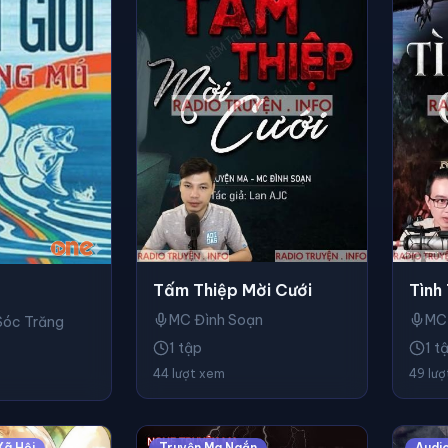
Tấm Thiệp Mời Cưới
Tình
MC Đình Soạn
MC
Sóc Trăng
1 tập
1 t
44 lượt xem
49 lư
Xã Hội
Truyện Ma Ngắn
Audi