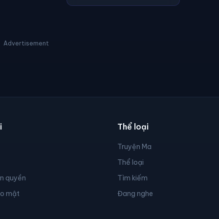
Advertisement
i
Thể loại
Truyện Ma
Thể loại
ản quyền
Tìm kiếm
ảo mật
Đang nghe