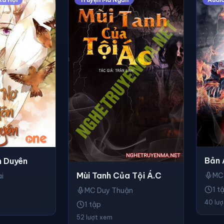
Bản 
 Duyên
Mùi Tanh Của Tội Á.c
MC
i
1 t
MC Duy Thuận
40 lư
1 tập
52 lượt xem