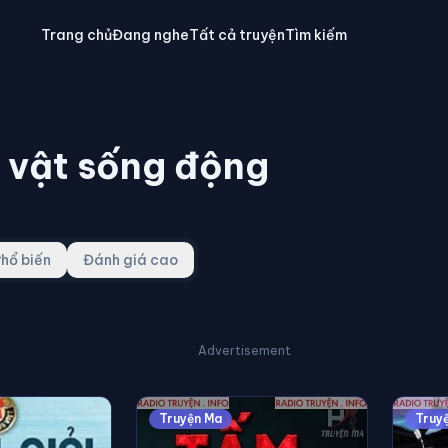
Trang chủ
Đang nghe
Tất cả truyện
Tìm kiếm
 vật sống động
hổ biến
Đánh giá cao
Advertisement
Truyện Ma
Truy