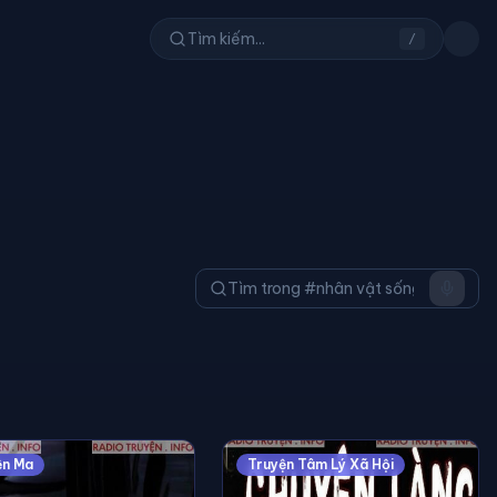
/
ện Ma
Truyện Tâm Lý Xã Hội