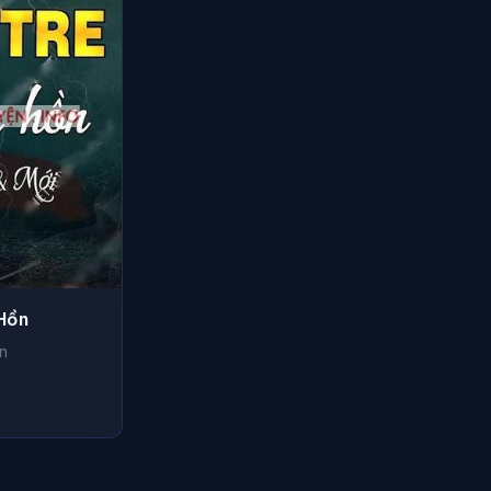
 Hồn
n