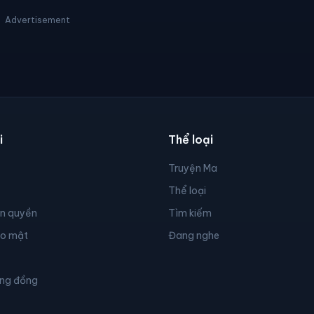
Advertisement
i
Thể loại
Truyện Ma
Thể loại
ản quyền
Tìm kiếm
ảo mật
Đang nghe
ộng đồng