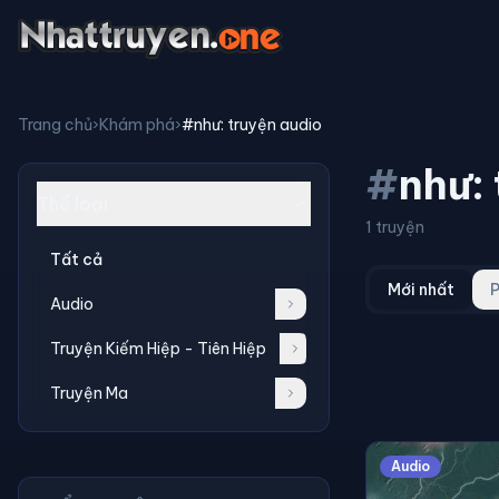
Trang chủ
›
Khám phá
›
#như: truyện audio
#
như:
Thể loại
1 truyện
Tất cả
Mới nhất
P
Audio
Truyện Kiếm Hiệp - Tiên Hiệp
Truyện Ma
Audio