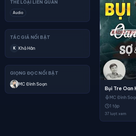
THỂ LOẠI LIÊN QUAN
Audio
TÁC GIẢ NỔI BẬT
Khả Hân
K
GIỌNG ĐỌC NỔI BẬT
MC Đình Soạn
Bụi Tre Oan
MC Đình Soạ
1 tập
37 lượt xem