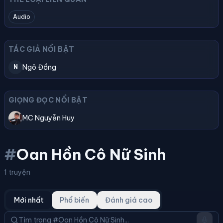
Audio
TÁC GIẢ NỔI BẬT
Ngô Đồng
N
GIỌNG ĐỌC NỔI BẬT
MC Nguyễn Huy
#
Oan Hồn Cô Nữ Sinh
1 truyện
Mới nhất
Phổ biến
Đánh giá cao