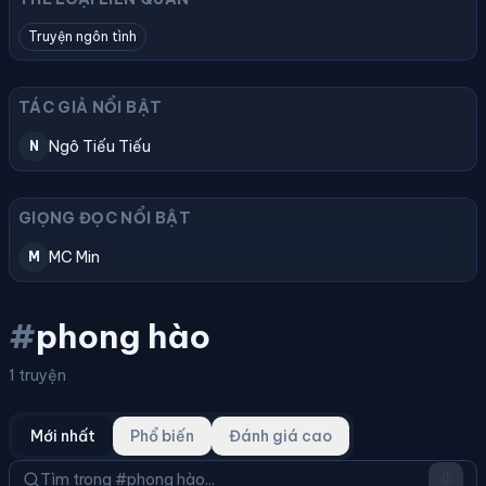
Truyện ngôn tình
TÁC GIẢ NỔI BẬT
Ngô Tiếu Tiếu
N
GIỌNG ĐỌC NỔI BẬT
MC Min
M
#
phong hào
1 truyện
Mới nhất
Phổ biến
Đánh giá cao