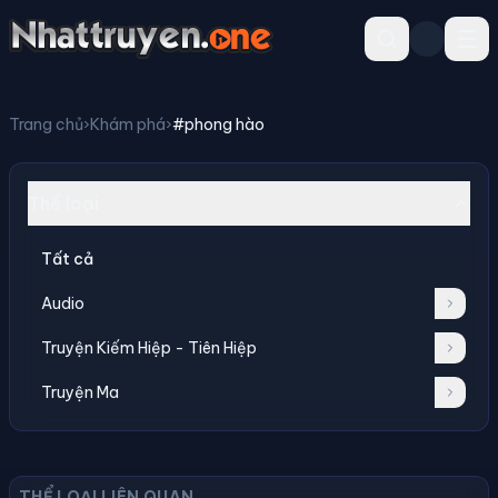
Trang chủ
›
Khám phá
›
#phong hào
Thể loại
Tất cả
Audio
Truyện Kiếm Hiệp - Tiên Hiệp
Truyện Ma
THỂ LOẠI LIÊN QUAN