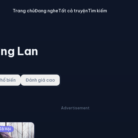
Trang chủ
Đang nghe
Tất cả truyện
Tìm kiếm
ng Lan
hổ biến
Đánh giá cao
Advertisement
Xã Hội