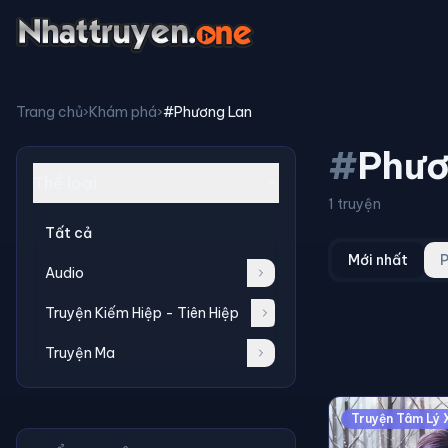
Trang chủ
›
Khám phá
›
#Phương Lan
#
Phươ
Thể loại
1 truyện
Tất cả
Mới nhất
P
Audio
Truyện Kiếm Hiệp - Tiên Hiệp
Truyện Ma
Truyện Tâm Lý 