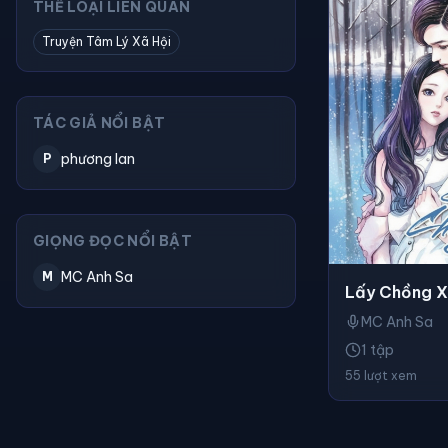
THỂ LOẠI LIÊN QUAN
Truyện Tâm Lý Xã Hội
TÁC GIẢ NỔI BẬT
phương lan
P
GIỌNG ĐỌC NỔI BẬT
MC Anh Sa
M
Lấy Chồng 
MC Anh Sa
1 tập
55 lượt xem