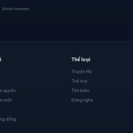
Advertisement
i
Thể loại
Truyện Ma
Thể loại
ản quyền
Tìm kiếm
ảo mật
Đang nghe
ộng đồng