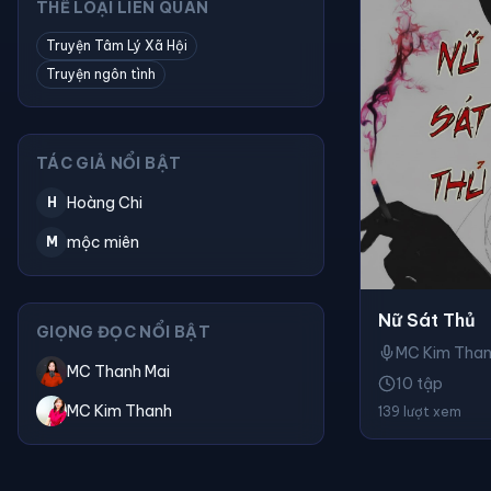
THỂ LOẠI LIÊN QUAN
Truyện Tâm Lý Xã Hội
Truyện ngôn tình
TÁC GIẢ NỔI BẬT
Hoàng Chi
H
mộc miên
M
Nữ Sát Thủ
GIỌNG ĐỌC NỔI BẬT
MC Kim Tha
MC Thanh Mai
10 tập
MC Kim Thanh
139 lượt xem