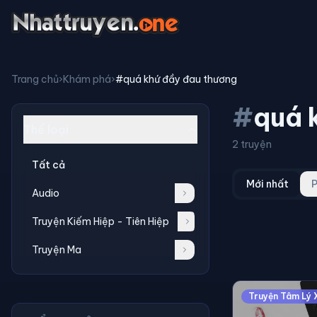
Trang chủ
›
Khám phá
›
#quá khứ đầy đau thương
#
quá 
Thể loại
2 truyện
Tất cả
Mới nhất
P
Audio
Truyện Kiếm Hiệp - Tiên Hiệp
Truyện Ma
Truyện Tâm Lý 