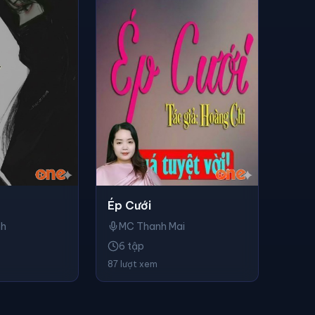
Ép Cưới
nh
MC Thanh Mai
6 tập
87 lượt xem