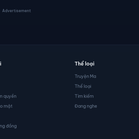
Advertisement
i
Thể loại
Truyện Ma
Thể loại
ản quyền
Tìm kiếm
ảo mật
Đang nghe
ộng đồng