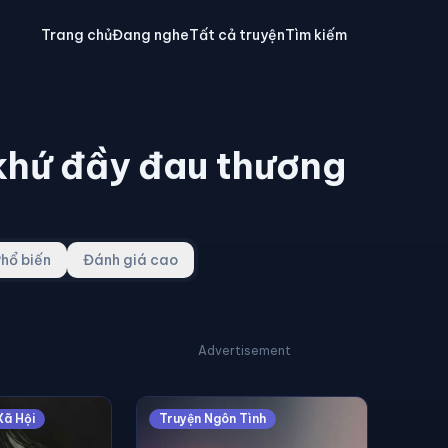
Trang chủ
Đang nghe
Tất cả truyện
Tìm kiếm
khứ đầy đau thương
hổ biến
Đánh giá cao
Advertisement
Xã Hội
Truyện Ngôn Tình