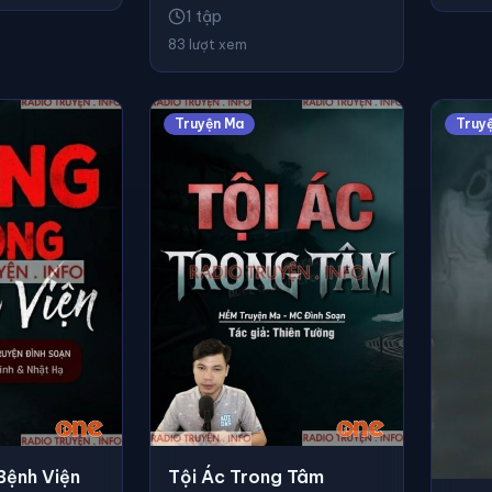
1 tập
83 lượt xem
Truyện Ma
Truy
Bệnh Viện
Tội Ác Trong Tâm