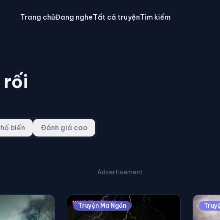
Trang chủ
Đang nghe
Tất cả truyện
Tìm kiếm
 rối
hổ biến
Đánh giá cao
Advertisement
Truyện Ma Ngắn
Truy