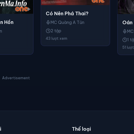
Có Nên Phá Thai?
n Hồn
Oán 
MC Quàng A Tũn
2 tập
n
MC
43 lượt xem
1 t
51 lượ
Advertisement
i
Thể loại