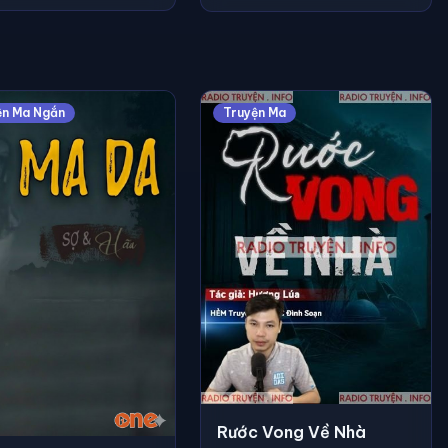
ện Ma Ngắn
Truyện Ma
Rước Vong Về Nhà