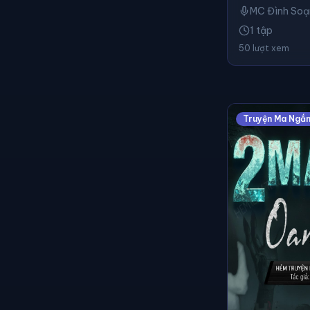
MC Đình Soạ
1 tập
50 lượt xem
Truyện Ma Ngắ