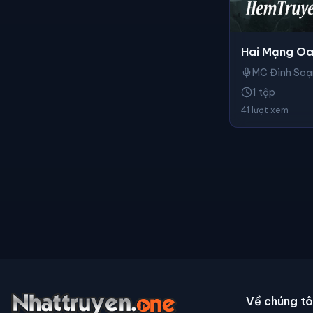
Hai Mạng Oa
MC Đình Soạ
1 tập
41 lượt xem
Về chúng tô