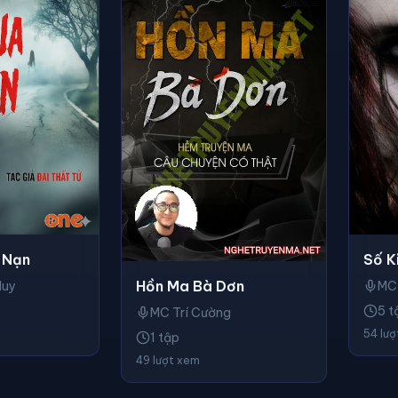
 Nạn
Số K
Hồn Ma Bà Dơn
Huy
MC
5 t
MC Trí Cường
54 lư
1 tập
49 lượt xem