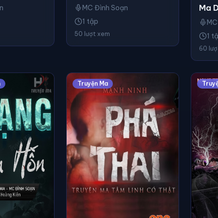
Ma D
n
MC Đình Soạn
1 tập
MC
50 lượt xem
1 t
60 lư
n
Truyện Ma
Truy