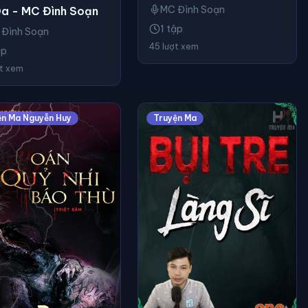
MC Đình Soạn
a - MC Đình Soạn
1 tập
 Đình Soạn
45 lượt xem
ập
ợt xem
ện Ma Nguyễn Huy
Truyện Ma