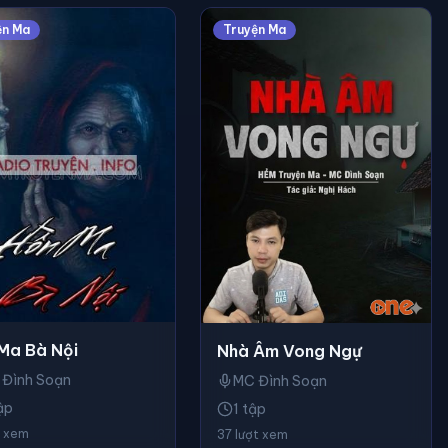
ện Ma
Truyện Ma
Ma Bà Nội
Nhà Âm Vong Ngự
 Đình Soạn
MC Đình Soạn
ập
1 tập
t xem
37 lượt xem