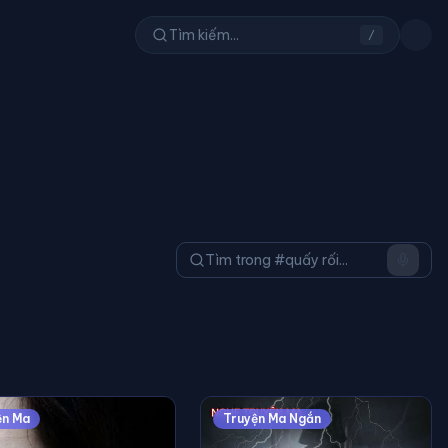
/
ện Ma
Truyện Ma Ngắn