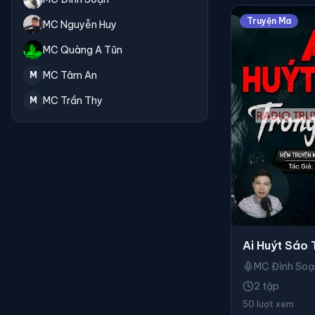
Truyện Ma
MC Nguyễn Huy
MC Quàng A Tũn
MC Tâm An
M
MC Trần Thy
M
Ai Huýt Sáo
MC Đình Soạ
2 tập
50 lượt xem