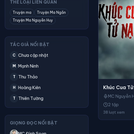
THỂ LOẠI LIÊN QUAN
Truyện ma
Truyện Ma Ngắn
Truyện Ma Nguyễn Huy
TÁC GIẢ NỔI BẬT
Chưa cập nhật
C
Mạnh Ninh
M
Thu Thảo
T
Khúc Cua Tử
Hoàng Kiên
H
MC Nguyễn 
Thiên Tường
T
2 tập
38 lượt xem
GIỌNG ĐỌC NỔI BẬT
MC Đình Soạn