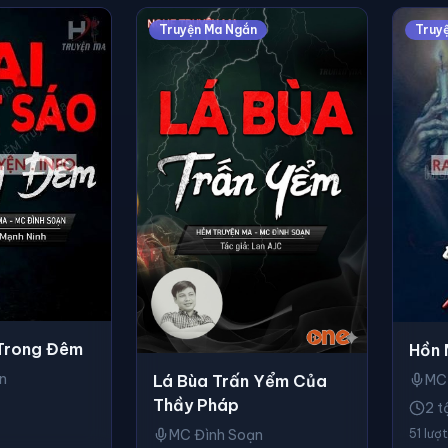
Truyện Ma Ngắn
Truy
 Trong Đêm
Hồn 
n
Lá Bùa Trấn Yểm Của
MC
Thầy Pháp
2 t
MC Đình Soạn
51 lượ