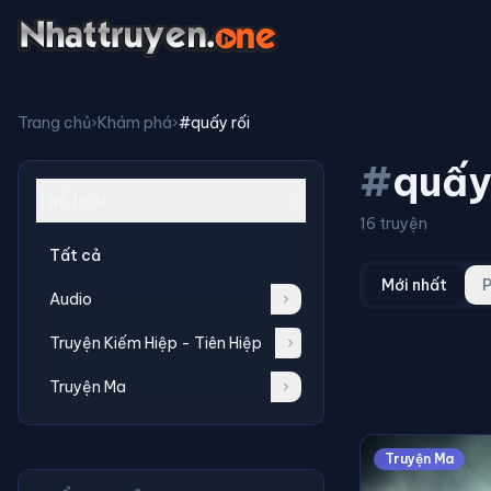
Trang chủ
›
Khám phá
›
#quấy rối
#
quấy
Thể loại
16 truyện
Tất cả
Mới nhất
P
Audio
Truyện Kiếm Hiệp - Tiên Hiệp
Truyện Ma
Truyện Ma