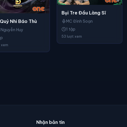
Bụi Tre Đầu Làng Sĩ
Quỷ Nhi Báo Thù
MC Đình Soạn
1 tập
 Nguyễn Huy
53 lượt xem
ập
t xem
Nhận bản tin