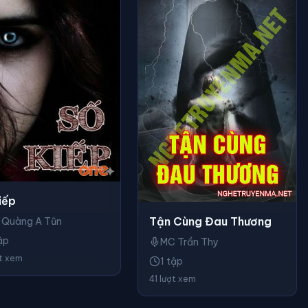
iếp
Tận Cùng Đau Thương
 Quàng A Tũn
ập
MC Trần Thy
ợt xem
1 tập
41 lượt xem