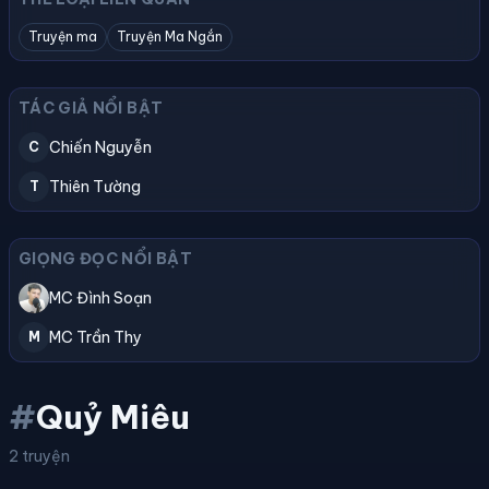
Truyện ma
Truyện Ma Ngắn
TÁC GIẢ NỔI BẬT
Chiến Nguyễn
C
Thiên Tường
T
GIỌNG ĐỌC NỔI BẬT
MC Đình Soạn
MC Trần Thy
M
#
Quỷ Miêu
2 truyện