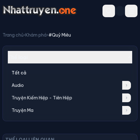
Trang chủ
›
Khám phá
›
#Quỷ Miêu
Thể loại
Tất cả
Audio
Truyện Kiếm Hiệp - Tiên Hiệp
Truyện Ma
THỂ LOẠI LIÊN QUAN