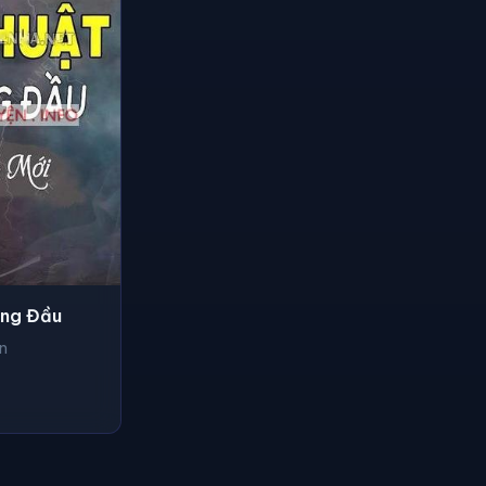
áng Đầu
n