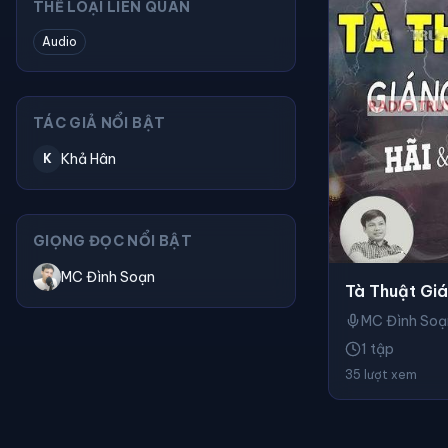
THỂ LOẠI LIÊN QUAN
Audio
TÁC GIẢ NỔI BẬT
Khả Hân
K
GIỌNG ĐỌC NỔI BẬT
MC Đình Soạn
Tà Thuật Gi
MC Đình Soạ
1 tập
35 lượt xem