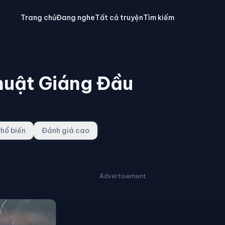
Trang chủ
Đang nghe
Tất cả truyện
Tìm kiếm
huật Giáng Đầu
hổ biến
Đánh giá cao
Advertisement