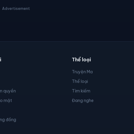
Advertisement
i
Thể loại
Truyện Ma
Thể loại
ản quyền
Tìm kiếm
ảo mật
Đang nghe
ộng đồng