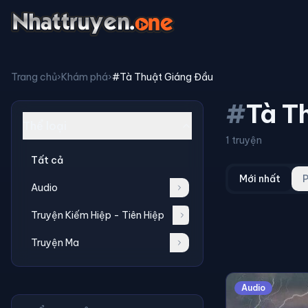
Trang chủ
›
Khám phá
›
#Tà Thuật Giáng Đầu
#
Tà T
Thể loại
1 truyện
Tất cả
Mới nhất
P
Audio
Truyện Kiếm Hiệp - Tiên Hiệp
Truyện Ma
Audio