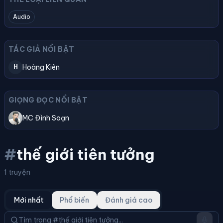
Audio
TÁC GIẢ NỔI BẬT
Hoàng Kiên
H
GIỌNG ĐỌC NỔI BẬT
MC Đình Soạn
#
thế giới tiên tưởng
1 truyện
Mới nhất
Phổ biến
Đánh giá cao