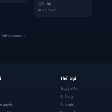
3 tập
46 lượt xem
Advertisement
i
Thể loại
Truyện Ma
Thể loại
ản quyền
Tìm kiếm