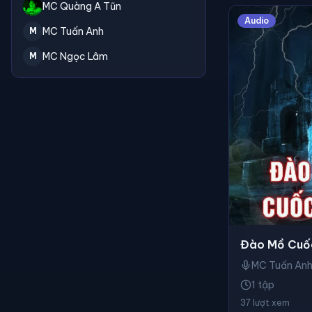
MC Quàng A Tũn
Audio
MC Tuấn Anh
M
MC Ngọc Lâm
M
Đào Mồ Cuố
MC Tuấn An
1 tập
37 lượt xem