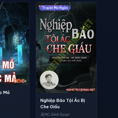
Truyện Ma Ngắn
c Mả
Nghiệp Báo Tội Ác Bị
h
Che Giấu
MC Đình Soạn