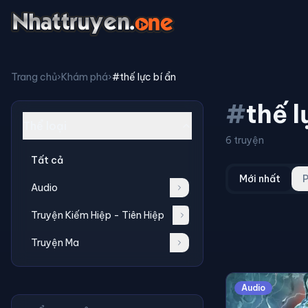
Trang chủ
›
Khám phá
›
#thế lực bí ẩn
#
thế l
Thể loại
6 truyện
Tất cả
Mới nhất
P
Audio
Truyện Kiếm Hiệp - Tiên Hiệp
Truyện Ma
Audio