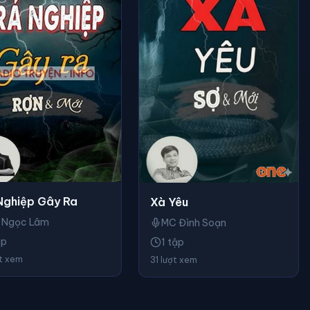
Nghiệp Gây Ra
Xà Yêu
 Ngọc Lâm
MC Đình Soạn
ập
1 tập
ợt xem
31 lượt xem