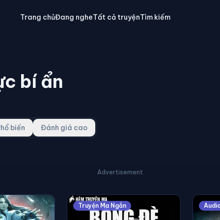
Trang chủ
Đang nghe
Tất cả truyện
Tìm kiếm
ực bí ẩn
hổ biến
Đánh giá cao
Advertisement
Truyện Ma Ngắn
Audi