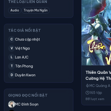
THỂ LOẠI LIÊN QUAN
Audio
Truyện Ma Ngắn
TÁC GIẢ NỔI BẬT
Chưa cập nhật
C
Việt Nga
V
Lan AJC
L
Tân Phong
T
Thiên Quân V
Duyên Kwon
D
Cường Hệ Th
MC Quàng A
165 tập
GIỌNG ĐỌC NỔI BẬT
881 lượt xem
MC Đình Soạn