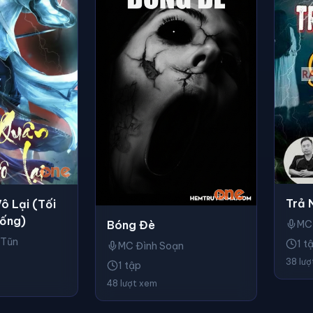
Trả 
ô Lại (Tối
ống)
Bóng Đè
MC
 Tũn
1 t
MC Đình Soạn
38 lư
1 tập
48 lượt xem