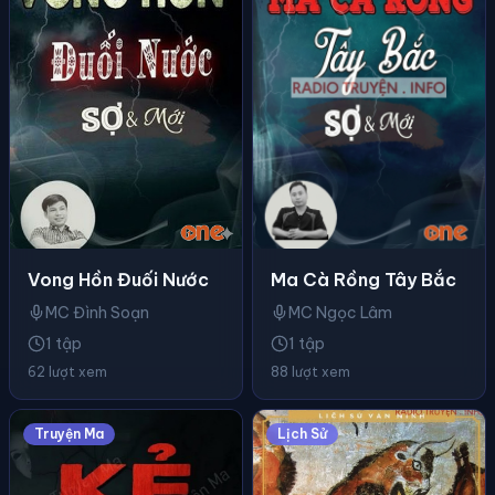
Ma Cà Rồng Tây Bắc
Vong Hồn Đuối Nước
MC Ngọc Lâm
MC Đình Soạn
1 tập
1 tập
88 lượt xem
62 lượt xem
Truyện Ma
Lịch Sử