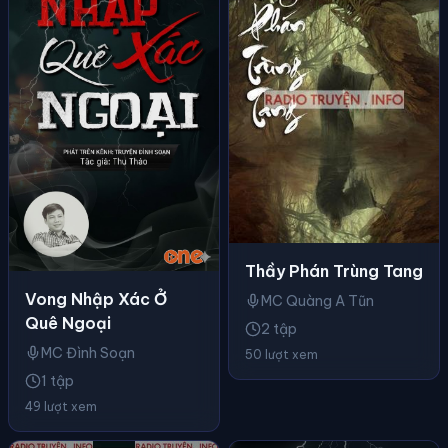
Thầy Phán Trùng Tang
Vong Nhập Xác Ở
MC Quàng A Tũn
Quê Ngoại
2 tập
MC Đình Soạn
50 lượt xem
1 tập
49 lượt xem