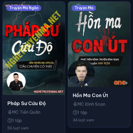
Truyện Ma Ngắn
Truyện Ma
Hồn Ma Con Út
Pháp Sư Cứu Độ
MC Đình Soạn
MC Tiến Quân
1 tập
34 lượt xem
1 tập
56 lượt xem