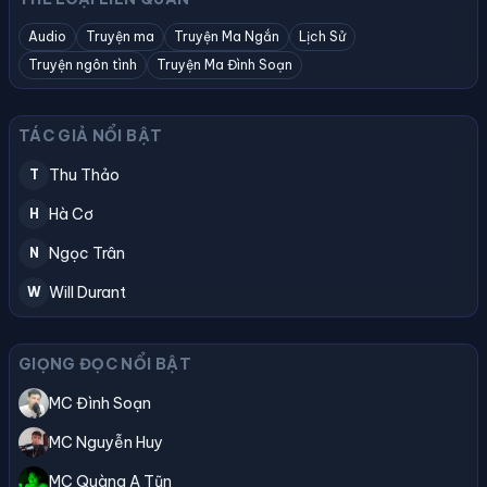
Audio
Truyện ma
Truyện Ma Ngắn
Lịch Sử
Truyện ngôn tình
Truyện Ma Đình Soạn
TÁC GIẢ NỔI BẬT
Thu Thảo
T
Hà Cơ
H
Ngọc Trân
N
Will Durant
W
GIỌNG ĐỌC NỔI BẬT
MC Đình Soạn
MC Nguyễn Huy
MC Quàng A Tũn