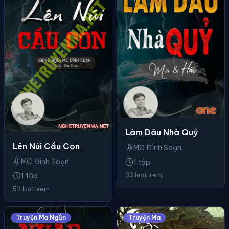
Làm Dâu Nhà Quỷ
Lên Núi Cầu Con
MC Đình Soạn
MC Đình Soạn
1 tập
33 lượt xem
1 tập
52 lượt xem
Truyện Ma Ngắn
Truyện Ma