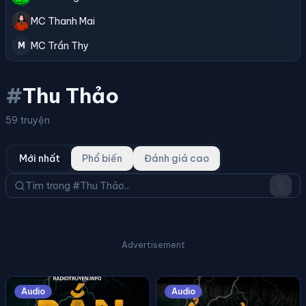
MC Thanh Mai
MC Trần Thy
M
#
Thu Thảo
59 truyện
Mới nhất
Phổ biến
Đánh giá cao
Advertisement
Audio
Audio