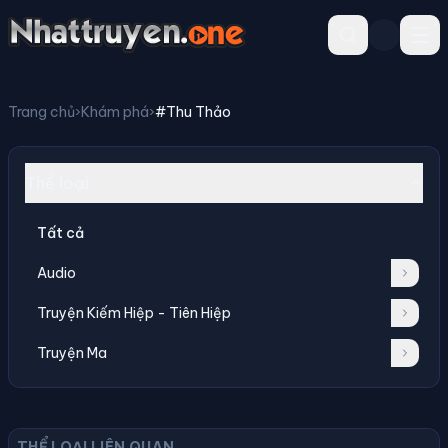
Trang chủ
›
Khám phá
›
#Thu Thảo
Thể loại
Tất cả
Audio
Truyện Kiếm Hiệp - Tiên Hiệp
Truyện Ma
THỂ LOẠI LIÊN QUAN