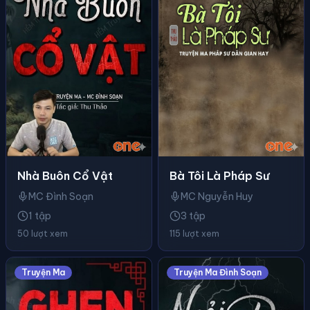
Nhà Buôn Cổ Vật
Bà Tôi Là Pháp Sư
MC Đình Soạn
MC Nguyễn Huy
1 tập
3 tập
50 lượt xem
115 lượt xem
Truyện Ma
Truyện Ma Đình Soạn