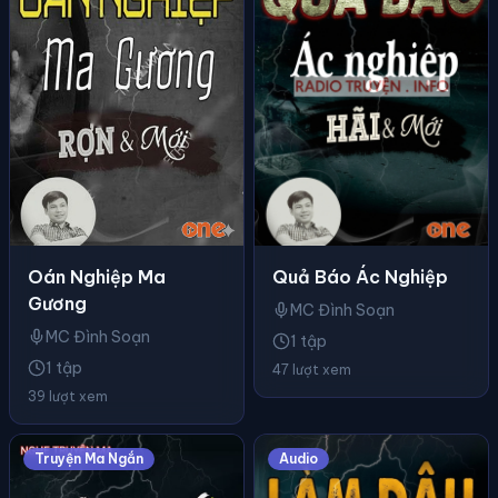
Quả Báo Ác Nghiệp
Oán Nghiệp Ma
Gương
MC Đình Soạn
MC Đình Soạn
1 tập
1 tập
47 lượt xem
39 lượt xem
Truyện Ma Ngắn
Audio