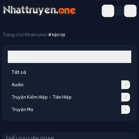
Trang chủ
›
Khám phá
›
#tiện lợi
Thể loại
Tất cả
Audio
Truyện Kiếm Hiệp - Tiên Hiệp
Truyện Ma
THỂ LOẠI LIÊN QUAN