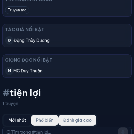
Truyện ma
TÁC GIẢ NỔI BẬT
Đặng Thùy Dương
Đ
GIỌNG ĐỌC NỔI BẬT
MC Duy Thuận
M
#
tiện lợi
1 truyện
Mới nhất
Phổ biến
Đánh giá cao