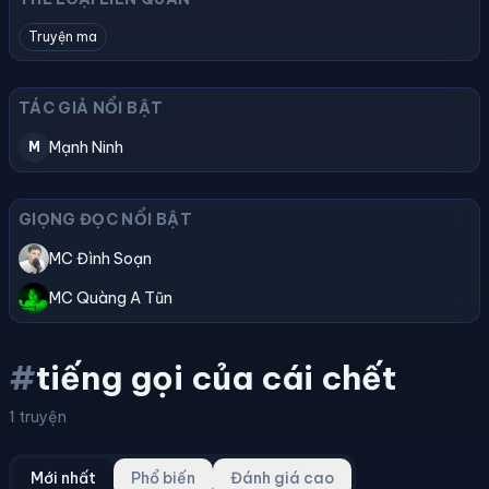
Truyện ma
TÁC GIẢ NỔI BẬT
Mạnh Ninh
M
GIỌNG ĐỌC NỔI BẬT
MC Đình Soạn
MC Quàng A Tũn
#
tiếng gọi của cái chết
1 truyện
Mới nhất
Phổ biến
Đánh giá cao