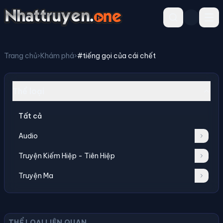
Trang chủ
›
Khám phá
›
#tiếng gọi của cái chết
Thể loại
Tất cả
Audio
Truyện Kiếm Hiệp - Tiên Hiệp
Truyện Ma
THỂ LOẠI LIÊN QUAN