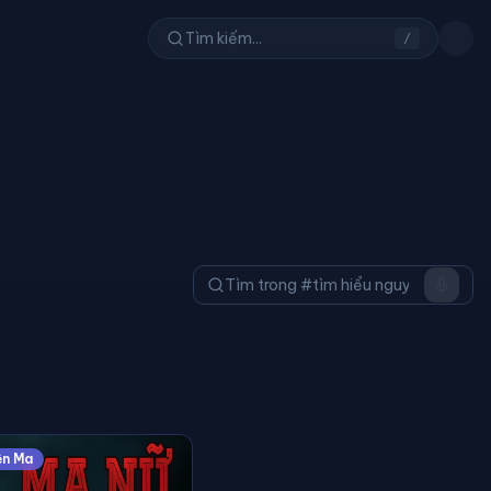
/
ện Ma