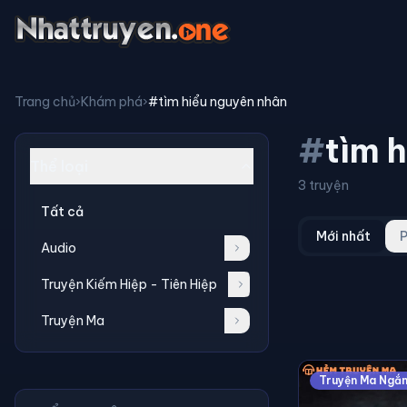
Trang chủ
›
Khám phá
›
#tìm hiểu nguyên nhân
#
tìm 
Thể loại
3 truyện
Tất cả
Mới nhất
P
Audio
Truyện Kiếm Hiệp - Tiên Hiệp
Truyện Ma
Truyện Ma Ngắ