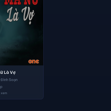
ữ Là Vợ
 Đình Soạn
ập
t xem