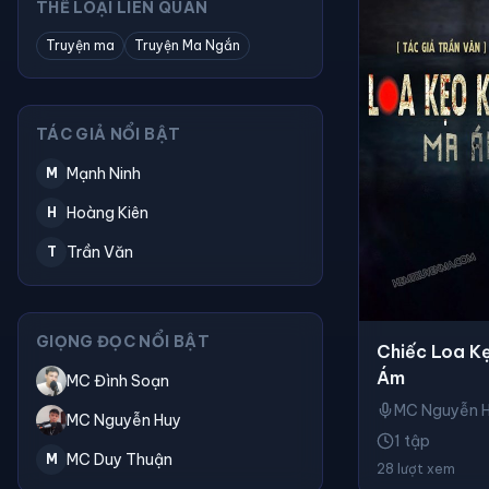
THỂ LOẠI LIÊN QUAN
Truyện ma
Truyện Ma Ngắn
TÁC GIẢ NỔI BẬT
Mạnh Ninh
M
Hoàng Kiên
H
Trần Văn
T
GIỌNG ĐỌC NỔI BẬT
Chiếc Loa K
Ám
MC Đình Soạn
MC Nguyễn 
MC Nguyễn Huy
1 tập
MC Duy Thuận
M
28 lượt xem