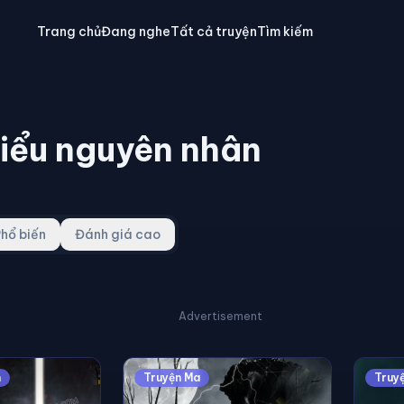
Trang chủ
Đang nghe
Tất cả truyện
Tìm kiếm
hiểu nguyên nhân
hổ biến
Đánh giá cao
Advertisement
n
Truyện Ma
Truy