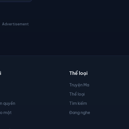
Advertisement
i
Thể loại
Truyện Ma
Thể loại
ản quyền
Tìm kiếm
ảo mật
Đang nghe