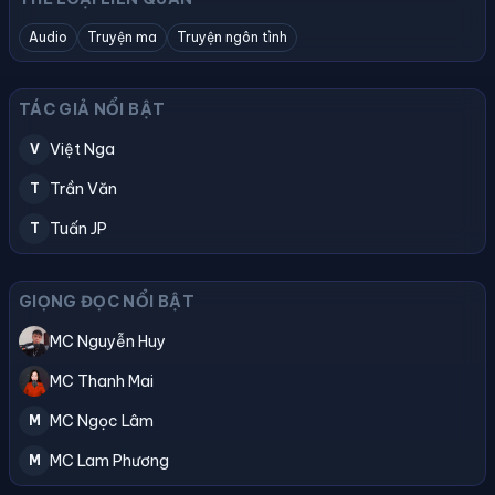
Audio
Truyện ma
Truyện ngôn tình
TÁC GIẢ NỔI BẬT
Việt Nga
V
Trần Văn
T
Tuấn JP
T
GIỌNG ĐỌC NỔI BẬT
MC Nguyễn Huy
MC Thanh Mai
MC Ngọc Lâm
M
MC Lam Phương
M