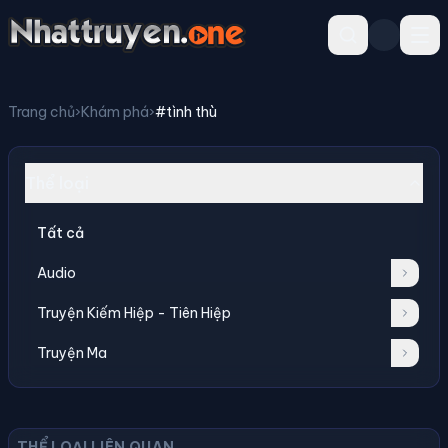
Trang chủ
›
Khám phá
›
#tình thù
Thể loại
Tất cả
Audio
Truyện Kiếm Hiệp - Tiên Hiệp
Truyện Ma
THỂ LOẠI LIÊN QUAN