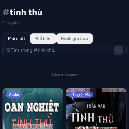
#
tình thù
4 truyện
Mới nhất
Phổ biến
Đánh giá cao
Advertisement
Audio
Truyện Ma