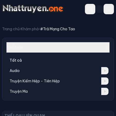
Trang chủ
›
Khám phá
›
#Trả Mạng Cho Tao
Thể loại
Tất cả
Audio
Truyện Kiếm Hiệp - Tiên Hiệp
Truyện Ma
THỂ LOẠI LIÊN QUAN