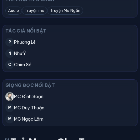
Audio
Truyện ma
Truyện Ma Ngắn
TÁC GIẢ NỔI BẬT
Phương Lê
P
Như Ý
N
Chim Sẻ
C
GIỌNG ĐỌC NỔI BẬT
MC Đình Soạn
MC Duy Thuận
M
MC Ngọc Lâm
M