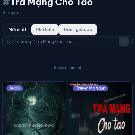
#
Trả Mạng Cho Tao
3 truyện
Mới nhất
Phổ biến
Đánh giá cao
Advertisement
Audio
Truyện Ma Ngắn