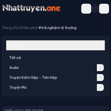
Trang chủ
›
Khám phá
›
#trải nghiệm dị thường
Thể loại
Tất cả
Audio
Truyện Kiếm Hiệp - Tiên Hiệp
Truyện Ma
THỂ LOẠI LIÊN QUAN