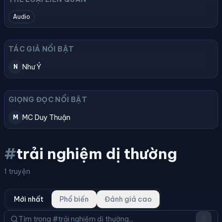
Audio
TÁC GIẢ NỔI BẬT
Như Ý
N
GIỌNG ĐỌC NỔI BẬT
MC Duy Thuận
M
#
trải nghiệm dị thường
1 truyện
Mới nhất
Phổ biến
Đánh giá cao